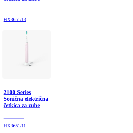
HX365W1
HX3651/13
2100 Series
Sonična električna
četkica za zube
HX365SR
HX3651/11