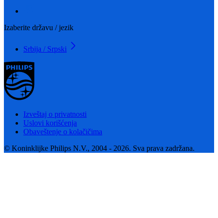
Izaberite državu / jezik
Srbija / Srpski
Izveštaj o privatnosti
Uslovi korišćenja
Obaveštenje o kolačičima
© Koninklijke Philips N.V., 2004 - 2026. Sva prava zadržana.