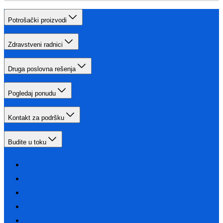
Potrošački proizvodi
Zdravstveni radnici
Druga poslovna rešenja
Pogledaj ponudu
Kontakt za podršku
Budite u toku