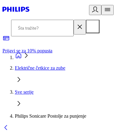
Prijavi se za 10% popusta
P
Električne četkice za zube
Sve serije
Philips Sonicare Postolje za punjenje