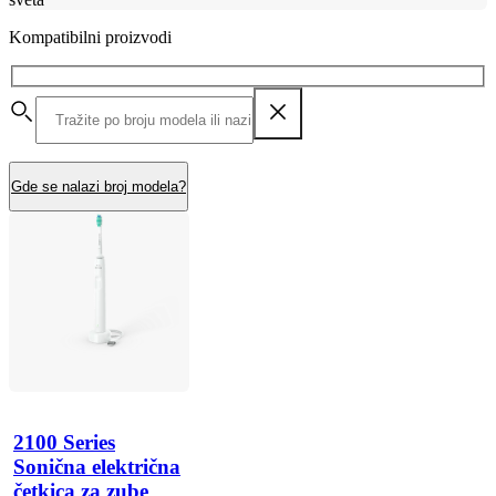
Kompatibilni proizvodi
Gde se nalazi broj modela?
2100 Series
Sonična električna
četkica za zube