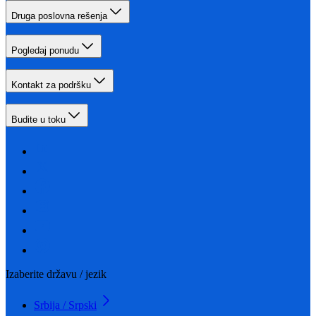
Druga poslovna rešenja
Pogledaj ponudu
Kontakt za podršku
Budite u toku
Izaberite državu / jezik
Srbija / Srpski