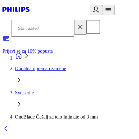
Prijavi se za 10% popusta
P
Dodatna oprema i zamene
Sve serije
OneBlade Češalj za telo Intimate od 3 mm