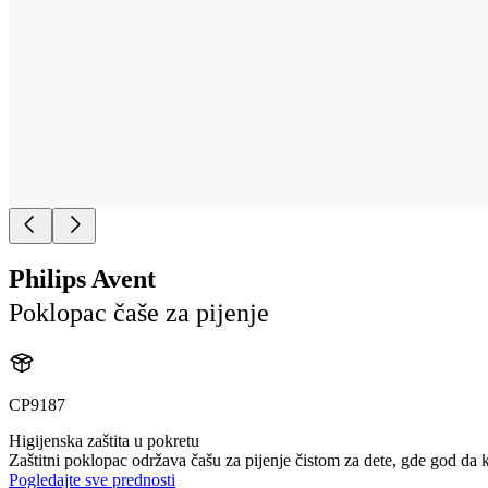
Philips Avent
Poklopac čaše za pijenje
CP9187
Higijenska zaštita u pokretu
Zaštitni poklopac održava čašu za pijenje čistom za dete, gde god da k
Pogledajte sve prednosti