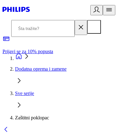
Prijavi se za 10% popusta
P
Dodatna oprema i zamene
Sve serije
Zaštitni poklopac