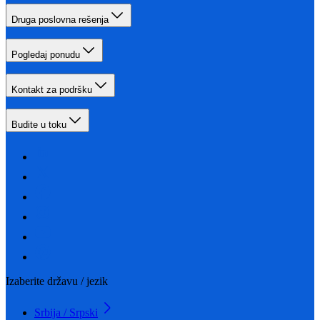
Druga poslovna rešenja
Pogledaj ponudu
Kontakt za podršku
Budite u toku
Izaberite državu / jezik
Srbija / Srpski