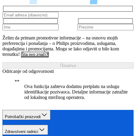
Želim da primam promotivne informacije – na osnovu mojih
preferencija i ponašanja – o Philips proizvodima, uslugama,
događajima i promocijama. Mogu se lako odjaviti u bilo kom
trenutku!
Šta ovo znači?
Пошаљи
Odricanje od odgovornosti
Ova funkcija zahteva dodatnu pretplatu na uslugu
identifikacije pozivaoca. Detaljne informacije zatražite
od lokalnog mrežnog operatera.
Potrošački proizvodi
Zdravstveni radnici