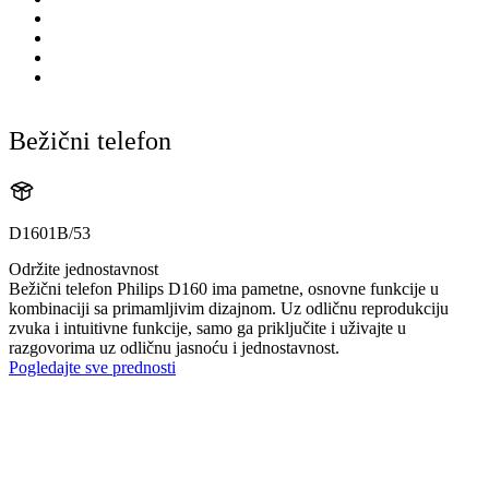
Bežični telefon
D1601B/53
Održite jednostavnost
Bežični telefon Philips D160 ima pametne, osnovne funkcije u
kombinaciji sa primamljivim dizajnom. Uz odličnu reprodukciju
zvuka i intuitivne funkcije, samo ga priključite i uživajte u
razgovorima uz odličnu jasnoću i jednostavnost.
Pogledajte sve prednosti