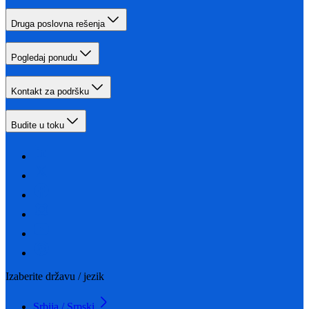
Druga poslovna rešenja
Pogledaj ponudu
Kontakt za podršku
Budite u toku
Izaberite državu / jezik
Srbija / Srpski