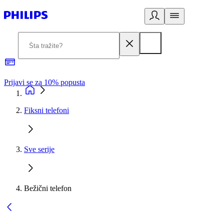
Prijavi se za 10% popusta
P
Fiksni telefoni
Sve serije
Bežični telefon