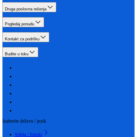
Druga poslovna rešenja
Pogledaj ponudu
Kontakt za podršku
Budite u toku
Izaberite državu / jezik
Srbija / Srpski