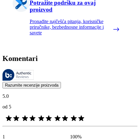
Potražite podršku za ovaj
proizvod
Pronađite najčešća pitanja, korisničke
priručnike, bezbednosne informacije i
savete
Komentari
Ovim recenzijama upravlja Bazaarvoice i one su u skladu sa Bazaarvoic
Mišljenja kupaca u obliku ocena proizvoda i zvezdica korisna su za 
Razumite recenzije proizvoda
5.0
od 5
1
100
%