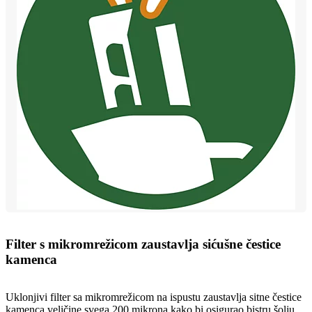
Filter s mikromrežicom zaustavlja sićušne čestice
kamenca
Uklonjivi filter sa mikromrežicom na ispustu zaustavlja sitne čestice
kamenca veličine svega 200 mikrona kako bi osigurao bistru šolju