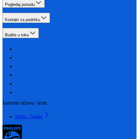
Pogledaj ponudu
Kontakt za podršku
Budite u toku
Izaberite državu / jezik
Srbija / Srpski