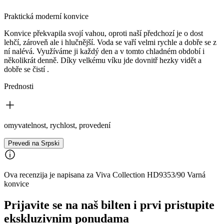
Praktická moderní konvice
Konvice překvapila svojí vahou, oproti naší předchozí je o dost
lehčí, zároveň ale i hlučnější. Voda se vaří velmi rychle a dobře se z
ní nalévá. Využíváme ji každý den a v tomto chladném období i
několikrát denně. Díky velkému víku jde dovnitř hezky vidět a
dobře se čistí .
Prednosti
omyvatelnost, rychlost, provedení
Prevedi na Srpski
Ova recenzija je napisana za Viva Collection HD9353/90 Varná
konvice
Prijavite se na naš bilten i prvi pristupite
ekskluzivnim ponudama