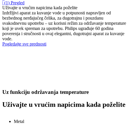
| (1)
Pregled
Uživajte u vrućim napicima kada poželite
Izdržljivi aparat za kuvanje vode u potpunosti napravljen od
bezbednog nerđajućeg čelika, za dugotrajnu i pouzdanu
svakodnevnu upotrebu – uz korisni režim za održavanje temperature
koji je uvek spreman za upotrebu. Philips ugrađuje 60 godina
poverenja i stručnosti u ovaj elegantni, dugotrajni aparat za kuvanje
vode.
Pogledajte sve prednosti
Uz funkciju održavanja temperature
Uživajte u vrućim napicima kada poželite
Metal