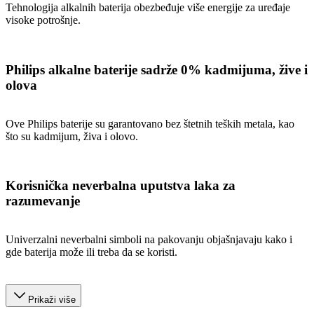
Tehnologija alkalnih baterija obezbeđuje više energije za uređaje
visoke potrošnje.
Philips alkalne baterije sadrže 0% kadmijuma, žive i
olova
Ove Philips baterije su garantovano bez štetnih teških metala, kao
što su kadmijum, živa i olovo.
Korisnička neverbalna uputstva laka za
razumevanje
Univerzalni neverbalni simboli na pakovanju objašnjavaju kako i
gde baterija može ili treba da se koristi.
Prikaži više