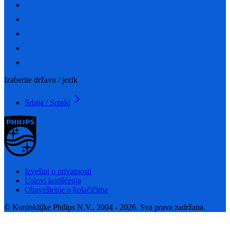
Izaberite državu / jezik
Srbija / Srpski
Izveštaj o privatnosti
Uslovi korišćenja
Obaveštenje o kolačičima
© Koninklijke Philips N.V., 2004 - 2026. Sva prava zadržana.