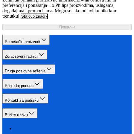
preferencija i ponašanja – o Philips proizvodima, uslugama,
događajima i promocijama. Mogu se lako odjaviti u bilo kom
trenutku!
Šta ovo znači?
Пошаљи
Potrošački proizvodi
Zdravstveni radnici
Druga poslovna rešenja
Pogledaj ponudu
Kontakt za podršku
Budite u toku