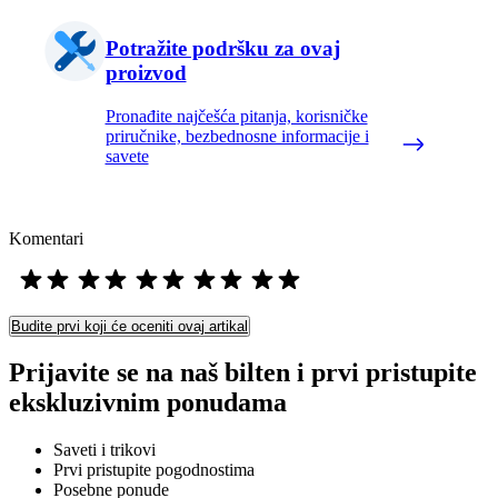
Potražite podršku za ovaj
proizvod
Pronađite najčešća pitanja, korisničke
priručnike, bezbednosne informacije i
savete
Komentari
Budite prvi koji će oceniti ovaj artikal
Prijavite se na naš bilten i prvi pristupite
ekskluzivnim ponudama
Saveti i trikovi
Prvi pristupite pogodnostima
Posebne ponude