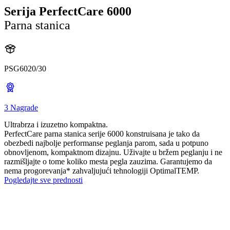
Serija PerfectCare 6000
Parna stanica
PSG6020/30
3 Nagrade
Ultrabrza i izuzetno kompaktna.
PerfectCare parna stanica serije 6000 konstruisana je tako da
obezbedi najbolje performanse peglanja parom, sada u potpuno
obnovljenom, kompaktnom dizajnu. Uživajte u bržem peglanju i ne
razmišljajte o tome koliko mesta pegla zauzima. Garantujemo da
nema progorevanja* zahvaljujući tehnologiji OptimalTEMP.
Pogledajte sve prednosti