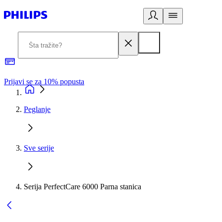
Prijavi se za 10% popusta
P
Peglanje
Sve serije
Serija PerfectCare 6000 Parna stanica