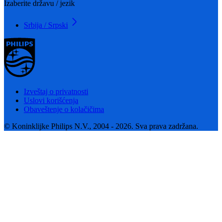
Izaberite državu / jezik
Srbija / Srpski
Izveštaj o privatnosti
Uslovi korišćenja
Obaveštenje o kolačičima
© Koninklijke Philips N.V., 2004 - 2026. Sva prava zadržana.