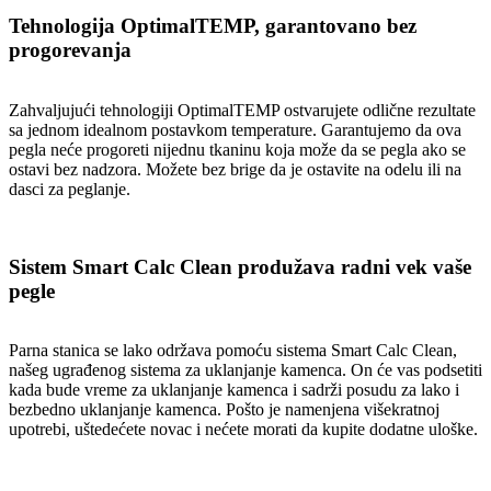
Tehnologija OptimalTEMP, garantovano bez
progorevanja
Zahvaljujući tehnologiji OptimalTEMP ostvarujete odlične rezultate
sa jednom idealnom postavkom temperature. Garantujemo da ova
pegla neće progoreti nijednu tkaninu koja može da se pegla ako se
ostavi bez nadzora. Možete bez brige da je ostavite na odelu ili na
dasci za peglanje.
Sistem Smart Calc Clean produžava radni vek vaše
pegle
Parna stanica se lako održava pomoću sistema Smart Calc Clean,
našeg ugrađenog sistema za uklanjanje kamenca. On će vas podsetiti
kada bude vreme za uklanjanje kamenca i sadrži posudu za lako i
bezbedno uklanjanje kamenca. Pošto je namenjena višekratnoj
upotrebi, uštedećete novac i nećete morati da kupite dodatne uloške.