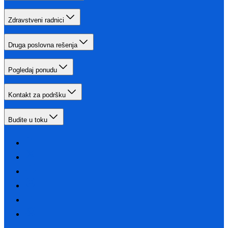
Zdravstveni radnici
Druga poslovna rešenja
Pogledaj ponudu
Kontakt za podršku
Budite u toku