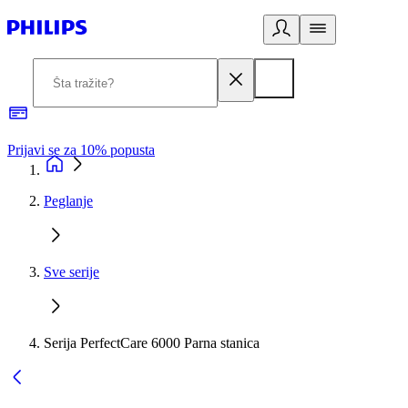
Prijavi se za 10% popusta
P
Peglanje
Sve serije
Serija PerfectCare 6000 Parna stanica