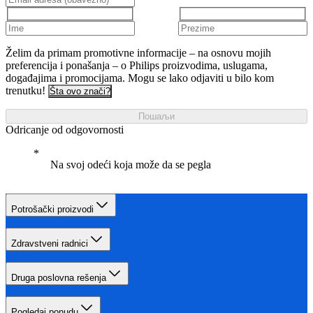
Želim da primam promotivne informacije – na osnovu mojih
preferencija i ponašanja – o Philips proizvodima, uslugama,
događajima i promocijama. Mogu se lako odjaviti u bilo kom
trenutku!
Šta ovo znači?
Пошаљи
Odricanje od odgovornosti
Na svoj odeći koja može da se pegla
Potrošački proizvodi
Zdravstveni radnici
Druga poslovna rešenja
Pogledaj ponudu