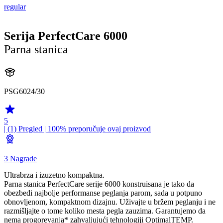
regular
Serija PerfectCare 6000
Parna stanica
PSG6024/30
5
| (1)
Pregled
| 100% preporučuje ovaj proizvod
3 Nagrade
Ultrabrza i izuzetno kompaktna.
Parna stanica PerfectCare serije 6000 konstruisana je tako da
obezbedi najbolje performanse peglanja parom, sada u potpuno
obnovljenom, kompaktnom dizajnu. Uživajte u bržem peglanju i ne
razmišljajte o tome koliko mesta pegla zauzima. Garantujemo da
nema progorevanja* zahvaljujući tehnologiji OptimalTEMP.