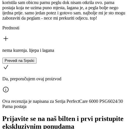
koristila sam obicnu parnu peglu dok nisam otkrila ovo. parna
postaja koja ne uzima puno mjesta, lagana je, a pegla bolje nego
ijedna prije. samo jedan potez i gotovo sam. najbolje mi je sto mogu
zaboraviti da peglam - nece mi prekuriti odjecu. top!
Prednosti
nema kurenja. lijepa i lagana
Prevedi na Srpski
Da, preporučujem ovaj proizvod
Ova recenzija je napisana za Serija PerfectCare 6000 PSG6024/30
Parna postaja
Prijavite se na naš bilten i prvi pristupite
ekskluzivnim ponudama