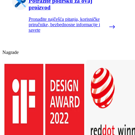
Potražite podršku za ovaj
proizvod
Pronađite najčešća pitanja, korisničke
priručnike, bezbednosne informacije i
savete
Nagrade