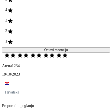
4
3
2
1
Ostavi recenziju
Arena1234
19/10/2023
Hrvatska
Preporod u peglanju