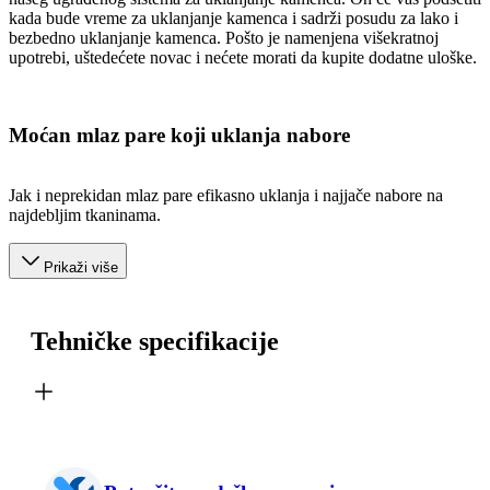
kada bude vreme za uklanjanje kamenca i sadrži posudu za lako i
bezbedno uklanjanje kamenca. Pošto je namenjena višekratnoj
upotrebi, uštedećete novac i nećete morati da kupite dodatne uloške.
Moćan mlaz pare koji uklanja nabore
Jak i neprekidan mlaz pare efikasno uklanja i najjače nabore na
najdebljim tkaninama.
Prikaži više
Tehničke specifikacije