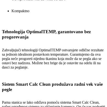
Kompaktno
Tehnologija OptimalTEMP, garantovano bez
progorevanja
Zahvaljujući tehnologiji OptimalTEMP ostvarujete odlične rezultate
sa jednom idealnom postavkom temperature. Garantujemo da ova
pegla neće progoreti nijednu tkaninu koja može da se pegla ako se
ostavi bez nadzora. Možete bez brige da je ostavite na odelu ili na
dasci za peglanje.
Sistem Smart Calc Clean produžava radni vek vaše
pegle
Parna stanica se lako održava pomoću sistema Smart Calc Clean,
našeg ugrađenog sistema za uklanjanje kamenca. On će vas podsetiti