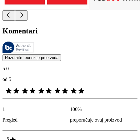
Komentari
Ovim recenzijama upravlja Bazaarvoice i one su u skladu sa Bazaarvoic
Mišljenja kupaca u obliku ocena proizvoda i zvezdica korisna su za 
Razumite recenzije proizvoda
5.0
od 5
1
100
%
Pregled
preporučuje ovaj proizvod
5