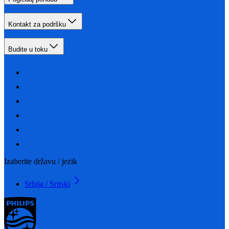
Kontakt za podršku
Budite u toku
Izaberite državu / jezik
Srbija / Srpski