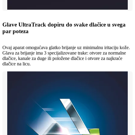
Glave UltraTrack dopiru do svake dlačice u svega
par poteza
Ovaj aparat omogućava glatko brijanje uz minimalnu iritaciju kože.
Glava za brijanje ima 3 specijalizovane trake: otvore za normalne
dlačice, kanale za duge ili položene dlačice i otvore za najkraće
dlačice na licu.