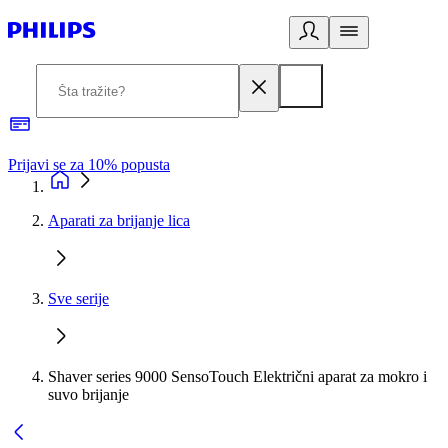
Prijavi se za 10% popusta
P
Aparati za brijanje lica
Sve serije
Shaver series 9000 SensoTouch Električni aparat za mokro i
suvo brijanje