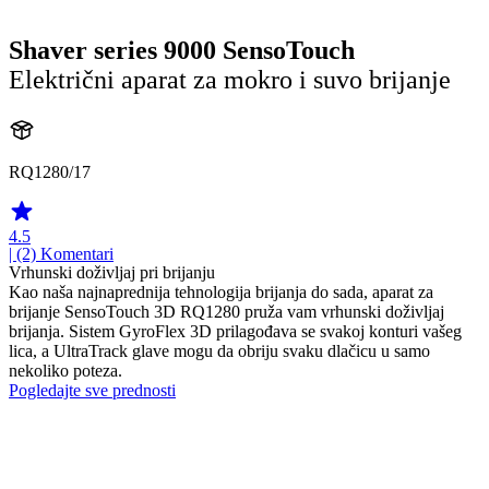
Shaver series 9000 SensoTouch
Električni aparat za mokro i suvo brijanje
RQ1280/17
4.5
| (2)
Komentari
Vrhunski doživljaj pri brijanju
Kao naša najnaprednija tehnologija brijanja do sada, aparat za
brijanje SensoTouch 3D RQ1280 pruža vam vrhunski doživljaj
brijanja. Sistem GyroFlex 3D prilagođava se svakoj konturi vašeg
lica, a UltraTrack glave mogu da obriju svaku dlačicu u samo
nekoliko poteza.
Pogledajte sve prednosti