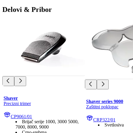
Delovi & Pribor
Shaver
Shaver series 9000
Precizni trimer
Zaštitni poklopac
CP9061/01
CRP322/01
Brijač serije 1000, 3000 5000,
Svetlosiva
7000, 8000, 9000
Crno-srebrna