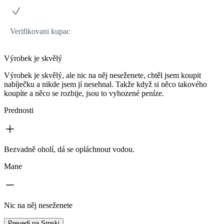
Verifikovani kupac
Výrobek je skvělý
Výrobek je skvělý, ale nic na něj neseženete, chtěl jsem koupit
nabíječku a nikde jsem jí nesehnal. Takže když si něco takového
koupíte a něco se rozbije, jsou to vyhozené peníze.
Prednosti
Bezvadně oholí, dá se opláchnout vodou.
Mane
Nic na něj neseženete
Prevedi na Srpski