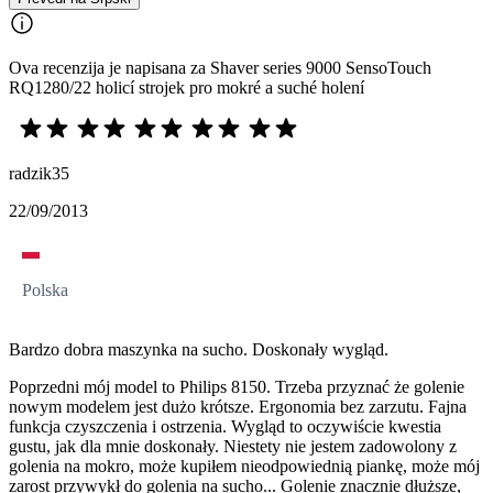
Ova recenzija je napisana za Shaver series 9000 SensoTouch
RQ1280/22 holicí strojek pro mokré a suché holení
radzik35
22/09/2013
Polska
Bardzo dobra maszynka na sucho. Doskonały wygląd.
Poprzedni mój model to Philips 8150. Trzeba przyznać że golenie
nowym modelem jest dużo krótsze. Ergonomia bez zarzutu. Fajna
funkcja czyszczenia i ostrzenia. Wygląd to oczywiście kwestia
gustu, jak dla mnie doskonały. Niestety nie jestem zadowolony z
golenia na mokro, może kupiłem nieodpowiednią piankę, może mój
zarost przywykł do golenia na sucho... Golenie znacznie dłuższe,