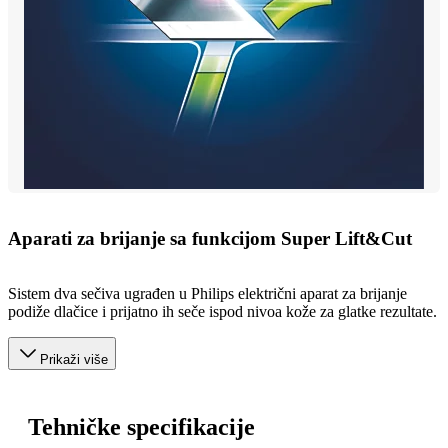
Aparati za brijanje sa funkcijom Super Lift&Cut
Sistem dva sečiva ugrađen u Philips električni aparat za brijanje
podiže dlačice i prijatno ih seče ispod nivoa kože za glatke rezultate.
Prikaži više
Tehničke specifikacije