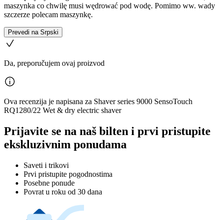
maszynka co chwilę musi wędrować pod wodę. Pomimo ww. wady
szczerze polecam maszynkę.
Prevedi na Srpski
Da, preporučujem ovaj proizvod
Ova recenzija je napisana za Shaver series 9000 SensoTouch
RQ1280/22 Wet & dry electric shaver
Prijavite se na naš bilten i prvi pristupite
ekskluzivnim ponudama
Saveti i trikovi
Prvi pristupite pogodnostima
Posebne ponude
Povrat u roku od 30 dana