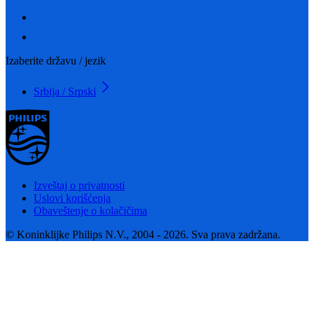
Izaberite državu / jezik
Srbija / Srpski
Izveštaj o privatnosti
Uslovi korišćenja
Obaveštenje o kolačičima
© Koninklijke Philips N.V., 2004 - 2026. Sva prava zadržana.