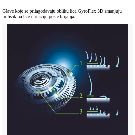
Glave koje se prilagođavaju obliku lica GyroFlex 3D smanjuju
pritisak na lice i iritaciju posle brijanja.