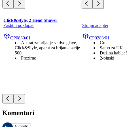
Click&Style, 2 Head Shaver 
Zaštitni poklopac
Strujni adapter
CP0830/01
CP0283/01
Aparat za brijanje sa dve glave,
Crna
Click&Style, aparat za brijanje serije
Samo za UK
500
Dužina kabla:
Prozirno
2-pinski
Komentari
Ovim recenzijama upravlja Bazaarvoice i one su u skladu sa Bazaarvoic