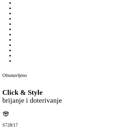
Obustavljeno
Click & Style
brijanje i doterivanje
S728/17