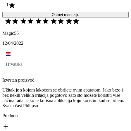
1
Ostavi recenziju
Magic55
12/04/2022
Hrvatska
Izvrstan proizvod
Užitak je s kojom lakoćom se obrijete ovim aparatom. Jako brzo i
bez nekih velikih iritacija pogotovo zato sto možete koristiti vise
načina rada. Jako je korisna aplikacija koju koristim kad se brijem.
Svaka čast Philipsu.
Prednosti