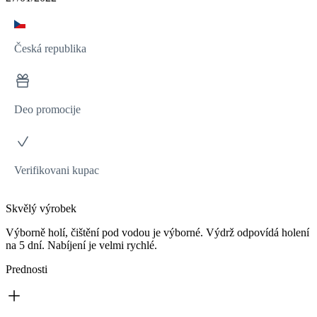
Česká republika
Deo promocije
Verifikovani kupac
Skvělý výrobek
Výborně holí, čištění pod vodou je výborné. Výdrž odpovídá holení
na 5 dní. Nabíjení je velmi rychlé.
Prednosti