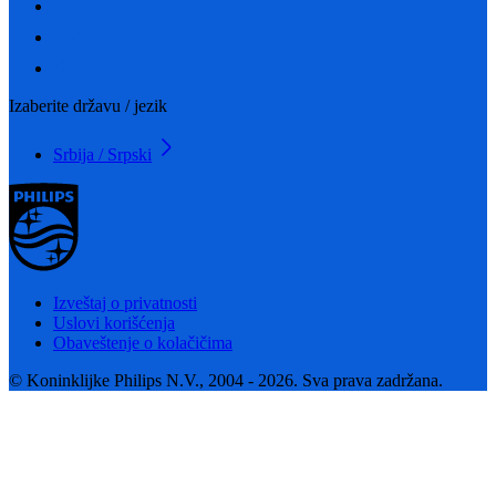
Izaberite državu / jezik
Srbija / Srpski
Izveštaj o privatnosti
Uslovi korišćenja
Obaveštenje o kolačičima
© Koninklijke Philips N.V., 2004 - 2026. Sva prava zadržana.