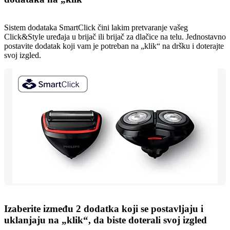
Sistem dodataka SmartClick čini lakim pretvaranje vašeg
Click&Style uređaja u brijač ili brijač za dlačice na telu. Jednostavno
postavite dodatak koji vam je potreban na „klik“ na dršku i doterajte
svoj izgled.
Izaberite između 2 dodatka koji se postavljaju i
uklanjaju na „klik“, da biste doterali svoj izgled