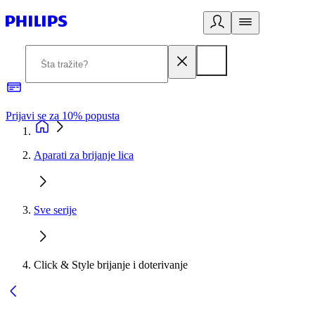
Prijavi se za 10% popusta
P
Aparati za brijanje lica
Sve serije
Click & Style brijanje i doterivanje