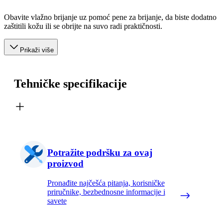
Obavite vlažno brijanje uz pomoć pene za brijanje, da biste dodatno
zaštitili kožu ili se obrijte na suvo radi praktičnosti.
Prikaži više
Tehničke specifikacije
Potražite podršku za ovaj
proizvod
Pronađite najčešća pitanja, korisničke
priručnike, bezbednosne informacije i
savete