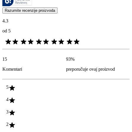
Mišljenja kupaca u obliku ocena proizvoda i zvezdica korisna su za 
Razumite recenzije proizvoda
4.3
od 5
15
93
%
Komentari
preporučuje ovaj proizvod
5
4
3
2