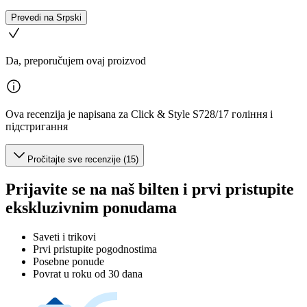
Prevedi na Srpski
Da, preporučujem ovaj proizvod
Ova recenzija je napisana za Click & Style S728/17 гоління і
підстригання
Pročitajte sve recenzije (15)
Prijavite se na naš bilten i prvi pristupite
ekskluzivnim ponudama
Saveti i trikovi
Prvi pristupite pogodnostima
Posebne ponude
Povrat u roku od 30 dana