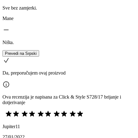
Sve bez zamjerki.
Mane
Ništa.
Prevedi na Srpski
Da, preporučujem ovaj proizvod
Ova recenzija je napisana za Click & Style S728/17 brijanje i
dotjerivanje
Jupiter11
27/01/2022