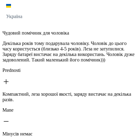
Україна
Чудовий помічник для чоловіка
Декілька років тому подарувала чоловіку. Чоловік до цього
часу користується (близько 4-5 років). Леза не затупилися.
Заряду батареї вистачає на декілька використань. Чоловік дуже
задоволений. Такий маленький його помічник)))
Prednosti
Компактний, леза хорошої якості, заряду вистачає на декілька
разів.
Mane
Мінусів немає