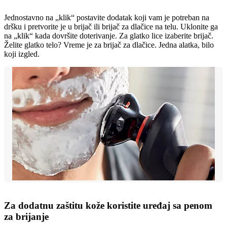
Jednostavno na „klik“ postavite dodatak koji vam je potreban na
dršku i pretvorite je u brijač ili brijač za dlačice na telu. Uklonite ga
na „klik“ kada dovršite doterivanje. Za glatko lice izaberite brijač.
Želite glatko telo? Vreme je za brijač za dlačice. Jedna alatka, bilo
koji izgled.
Za dodatnu zaštitu kože koristite uređaj sa penom
za brijanje