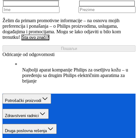
Želim da primam promotivne informacije – na osnovu mojih
preferencija i ponašanja – o Philips proizvodima, uslugama,
događajima i promocijama. Mogu se lako odjaviti u bilo kom
trenutku!
Šta ovo znači?
Пошаљи
Odricanje od odgovornosti
Najbolji aparat kompanije Philips za osetljivu kožu – u
poređenju sa drugim Philips električnim aparatima za
brijanje
Potrošački proizvodi
Zdravstveni radnici
Druga poslovna rešenja