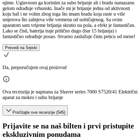
njime. Uglavnom ga koristim za suho brijanje ali i bradu namazanu
gelom odrađuje vrhunski. Inače mi je brijanje jedna od aktivnosti
koju baš i ne volim zbog toga što imam bradu koja raste u više
smjerova što zahtjeva više vremena od uobičajenog. Sa ovim
aparatom sam vrijeme brijanja skratio na pola, a efekt je fantastičan.
Lako se čisti, baterija traje prilično dugo (bar 15 brijanja) i
fantastično odrađuje posao. Stvarno zaslužuje čistu peticu od mene!
Prevedi na Srpski
Da, preporučujem ovaj proizvod
Ova recenzija je napisana za Shaver series 7000 S7520/41 Električni
aparat za mokro i suho brijanje
Pročitajte sve recenzije (545)
Prijavite se na naš bilten i prvi pristupite
ekskluzivnim ponudama