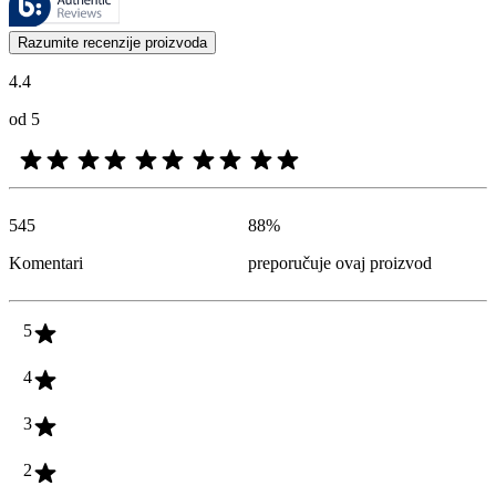
Mišljenja kupaca u obliku ocena proizvoda i zvezdica korisna su za 
Razumite recenzije proizvoda
4.4
od 5
545
88
%
Komentari
preporučuje ovaj proizvod
5
4
3
2