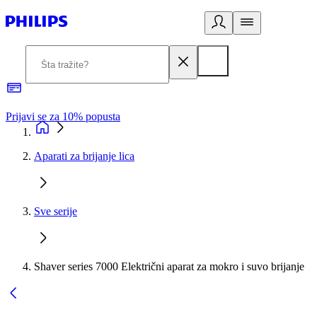
Prijavi se za 10% popusta
P
Aparati za brijanje lica
Sve serije
Shaver series 7000 Električni aparat za mokro i suvo brijanje