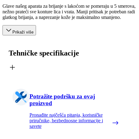
Glave našeg aparata za brijanje s lakoćom se pomeraju u 5 smerova,
nežno prateći sve konture lica i vrata. Manji pritisak je potreban radi
glatkog brijanja, a naprezanje kože je maksimalno smanjeno.
Prikaži više
Tehničke specifikacije
Potražite podršku za ovaj
proizvod
Pronađite najčešća pitanja, korisničke
priručnike, bezbednosne informacije i
savete