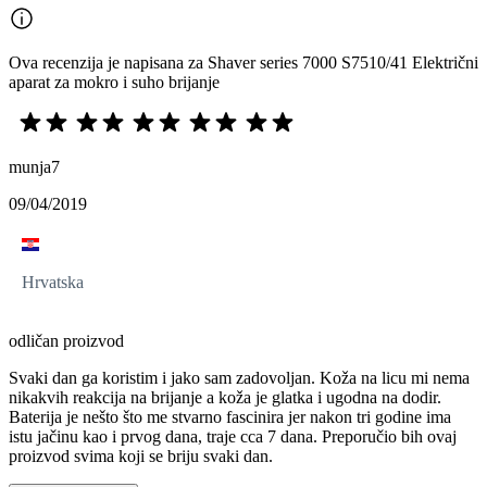
Ova recenzija je napisana za Shaver series 7000 S7510/41 Električni
aparat za mokro i suho brijanje
munja7
09/04/2019
Hrvatska
odličan proizvod
Svaki dan ga koristim i jako sam zadovoljan. Koža na licu mi nema
nikakvih reakcija na brijanje a koža je glatka i ugodna na dodir.
Baterija je nešto što me stvarno fascinira jer nakon tri godine ima
istu jačinu kao i prvog dana, traje cca 7 dana. Preporučio bih ovaj
proizvod svima koji se briju svaki dan.