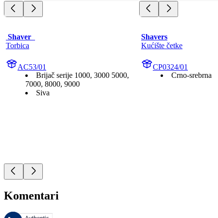
 Shaver  
Shavers
Torbica
Kućište četke
AC53/01
CP0324/01
Brijač serije 1000, 3000 5000,
Crno-srebrna
7000, 8000, 9000
Siva
Komentari
Ovim recenzijama upravlja Bazaarvoice i one su u skladu sa Bazaarvoic