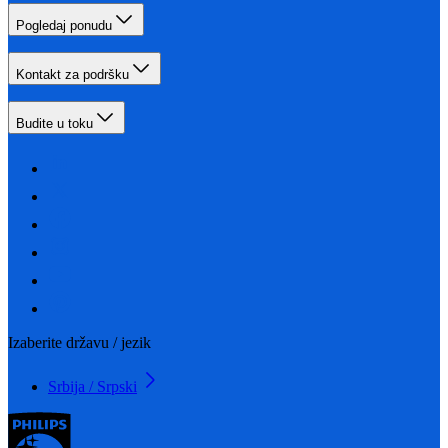
Pogledaj ponudu
Kontakt za podršku
Budite u toku
Izaberite državu / jezik
Srbija / Srpski