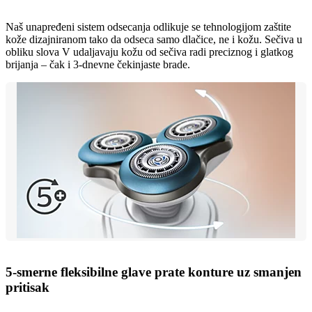
Naš unapređeni sistem odsecanja odlikuje se tehnologijom zaštite
kože dizajniranom tako da odseca samo dlačice, ne i kožu. Sečiva u
obliku slova V udaljavaju kožu od sečiva radi preciznog i glatkog
brijanja – čak i 3-dnevne čekinjaste brade.
5-smerne fleksibilne glave prate konture uz smanjen
pritisak