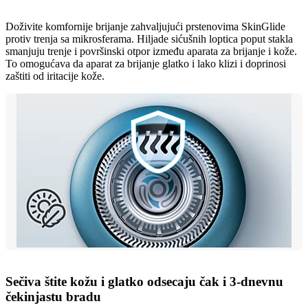
Doživite komfornije brijanje zahvaljujući prstenovima SkinGlide
protiv trenja sa mikrosferama. Hiljade sićušnih loptica poput stakla
smanjuju trenje i površinski otpor između aparata za brijanje i kože.
To omogućava da aparat za brijanje glatko i lako klizi i doprinosi
zaštiti od iritacije kože.
Sečiva štite kožu i glatko odsecaju čak i 3-dnevnu
čekinjastu bradu