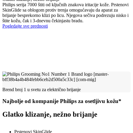
Philips serija 7000 štiti od ključnih znakova iritacije kože. Prstenovi
SkinGlide sa oblogom protiv trenja omogućavaju da aparat za
brijanje besprekorno klizi po licu. Njegova sečiva podrezuju nisko i
štite kožu, čak i 3-dnevnu čekinjastu bradu.
Pogledajte sve prednosti
Brend broj 1 u svetu za električno brijanje
Najbolje od kompanije Philips za osetljivu kožu*
Glatko klizanje, nežno brijanje
Prstenovi SkinGlide