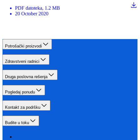
PDF
datoteka
, 1.2 MB
20 October 2020
Potrošački proizvodi
Zdravstveni radnici
Druga poslovna rešenja
Pogledaj ponudu
Kontakt za podršku
Budite u toku