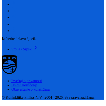
Izaberite državu / jezik
Srbija / Srpski
Izveštaj o privatnosti
Uslovi korišćenja
Obaveštenje o kolačičima
© Koninklijke Philips N.V., 2004 - 2026. Sva prava zadržana.