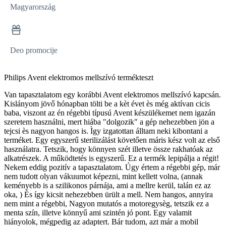
Magyarország
Deo promocije
Philips Avent elektromos mellszívó termékteszt
Van tapasztalatom egy korábbi Avent elektromos mellszívó kapcsán.
Kislányom jövő hónapban tölti be a kèt évet ès még aktívan cicis
baba, viszont az én régebbi típusú Avent készülékemet nem igazán
szeretem használni, mert hiába "dolgozik" a gép nehezebben jön a
tejcsi ès nagyon hangos is. Ìgy izgatottan álltam neki kibontani a
terméket. Egy egyszerű sterilizálást követően máris kész volt az első
használatra. Tetszik, hogy könnyen szét illetve össze rakhatóak az
alkatrészek. A működtetés is egyszerű. Ez a termék lepipálja a régit!
Nekem eddig pozitív a tapasztalatom. Úgy értem a régebbi gép, már
nem tudott olyan vákuumot képezni, mint kellett volna, (annak
keményebb is a szilikonos párnája, ami a mellre kerül, talán ez az
oka, ) És így kicsit nehezebben ürült a mell. Nem hangos, annyira
nem mint a régebbi, Nagyon mutatós a motoregysèg, tetszik ez a
menta szín, illetve könnyű ami szintén jó pont. Egy valamit
hiányolok, mégpedig az adaptert. Bár tudom, azt már a mobil