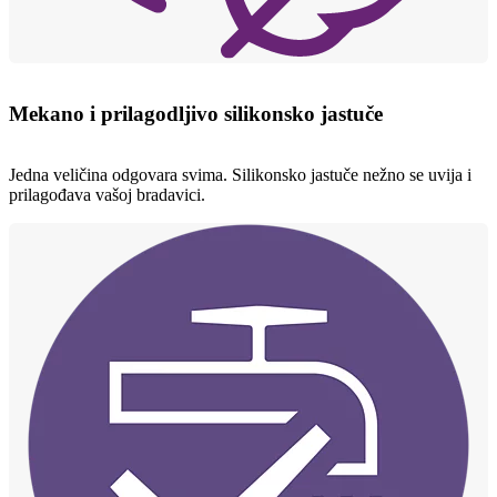
Mekano i prilagodljivo silikonsko jastuče
Jedna veličina odgovara svima. Silikonsko jastuče nežno se uvija i
prilagođava vašoj bradavici.