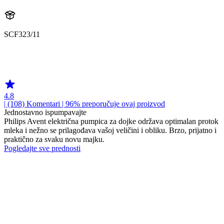
SCF323/11
undefined
884032311710
4.8
| (108)
Komentari
| 96% preporučuje ovaj proizvod
Jednostavno ispumpavajte
Philips Avent električna pumpica za dojke održava optimalan protok
mleka i nežno se prilagođava vašoj veličini i obliku. Brzo, prijatno i
praktično za svaku novu majku.
Pogledajte sve prednosti