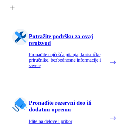
Potražite podršku za ovaj
proizvod
Pronađite najčešća pitanja, korisničke
priručnike, bezbednosne informacije i
savete
Pronađite rezervni deo ili
dodatnu opremu
Idite na delove i pribor