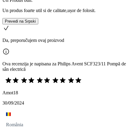
Un Produs bun.
Un produs foarte util si de calitate,ușor de folosit.
Prevedi na Srpski
Da, preporučujem ovaj proizvod
Ova recenzija je napisana za Philips Avent SCF323/11 Pompă de
sân electrică
Amot18
30/09/2024
România