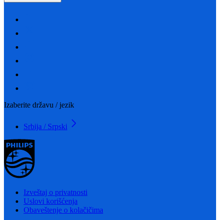
Izaberite državu / jezik
Srbija / Srpski
Izveštaj o privatnosti
Uslovi korišćenja
Obaveštenje o kolačičima