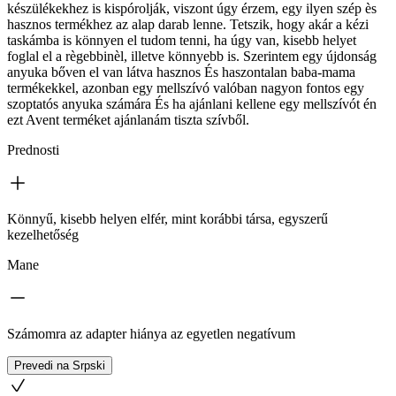
készülékekhez is kispórolják, viszont úgy érzem, egy ilyen szép ès
hasznos termékhez az alap darab lenne. Tetszik, hogy akár a kézi
taskámba is könnyen el tudom tenni, ha úgy van, kisebb helyet
foglal el a règebbinèl, illetve könnyebb is. Szerintem egy újdonság
anyuka bőven el van látva hasznos És haszontalan baba-mama
termékekkel, azonban egy mellszívó valóban nagyon fontos egy
szoptatós anyuka számára És ha ajánlani kellene egy mellszívót én
ezt Avent terméket ajánlanám tiszta szívből.
Prednosti
Könnyű, kisebb helyen elfér, mint korábbi társa, egyszerű
kezelhetőség
Mane
Számomra az adapter hiánya az egyetlen negatívum
Prevedi na Srpski