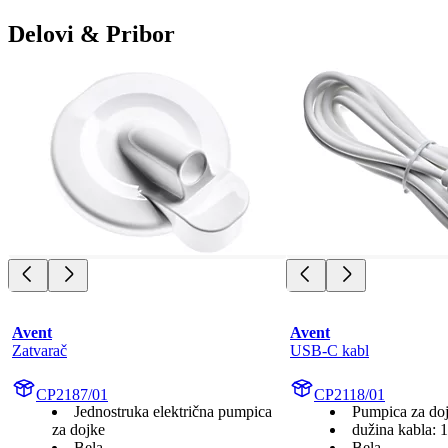
Delovi & Pribor
Avent
Avent
Zatvarač
USB-C kabl
CP2187/01
CP2118/01
Jednostruka električna pumpica
Pumpica za do
za dojke
dužina kabla: 
Bela
Bela