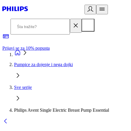
Prijavi se za 10% popusta
P
Pumpice za dojenje i nega dojki
Sve serije
Philips Avent Single Electric Breast Pump Essential