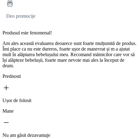
Deo promocije
Produsul este fenomenal!
Am ales această evaluarea deoarece sunt foarte mulțumită de produs.
Îmi place ca nu este dureros, foarte ușor de manevrat și m a ajutat
mult în alăptarea bebelușului meu. Recomand mămicilor care vor să
își alăpteze bebelușii, foarte mare nevoie mai ales la început de
drum.
Prednosti
Ușor de folosit
Mane
Nu am găsit dezavantaje