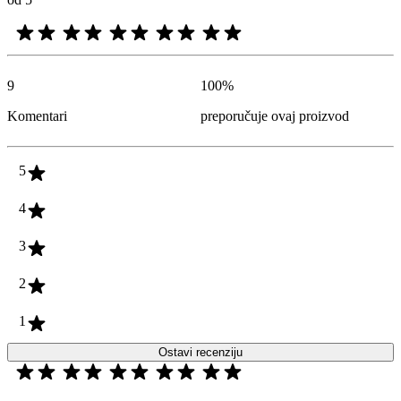
9
100
%
Komentari
preporučuje ovaj proizvod
5
4
3
2
1
Ostavi recenziju