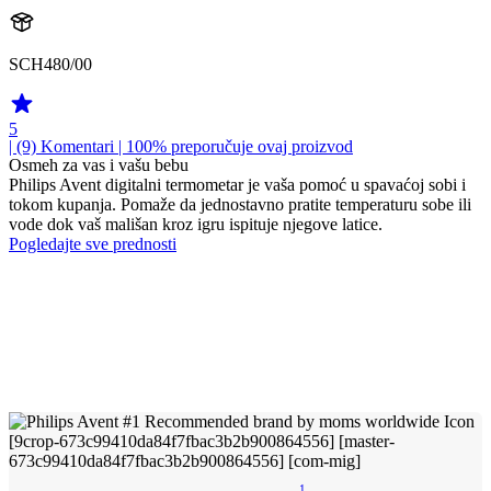
SCH480/00
5
| (9)
Komentari
| 100% preporučuje ovaj proizvod
Osmeh za vas i vašu bebu
Philips Avent digitalni termometar je vaša pomoć u spavaćoj sobi i
tokom kupanja. Pomaže da jednostavno pratite temperaturu sobe ili
vode dok vaš mališan kroz igru ispituje njegove latice.
Pogledajte sve prednosti
1