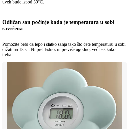
uvek bude ispod 39°C.
Odličan san počinje kada je temperatura u sobi
savršena
Pomozite bebi da lepo i slatko sanja tako što ćete temperaturu u sobi
držati na 18°C. Ni prehladno, ni previše ugodno, već baš kako
treba!