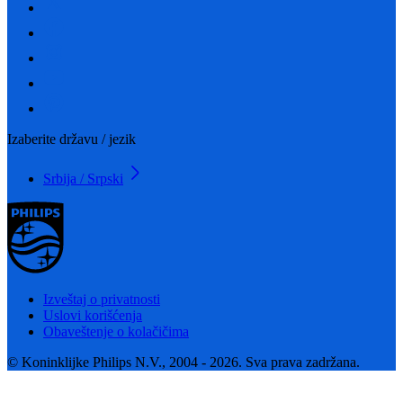
Izaberite državu / jezik
Srbija / Srpski
Izveštaj o privatnosti
Uslovi korišćenja
Obaveštenje o kolačičima
© Koninklijke Philips N.V., 2004 - 2026. Sva prava zadržana.