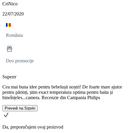
CriNico
22/07/2020
România
Deo promocije
Superrr
Cea mai buna idee pentru bebelușii noștri! De foarte mare ajutor
pentru părinți, știm exact temperatura optima pentru baita și
bineînțeles...camera. Recenzie din Campania Philips
Prevedi na Srpski
Da, preporučujem ovaj proizvod