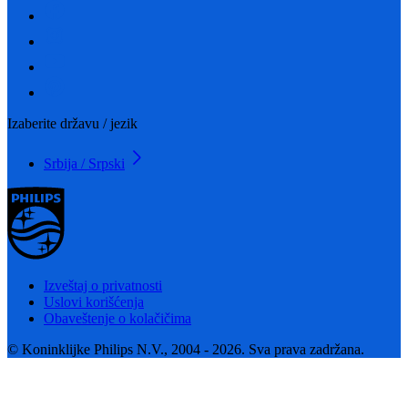
Izaberite državu / jezik
Srbija / Srpski
Izveštaj o privatnosti
Uslovi korišćenja
Obaveštenje o kolačičima
© Koninklijke Philips N.V., 2004 - 2026. Sva prava zadržana.