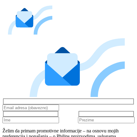
Želim da primam promotivne informacije – na osnovu mojih
preferencija i ponašanja – o Philips proizvodima, uslugama,