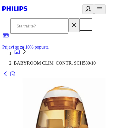
Prijavi se za 10% popusta
P
BABYROOM CLIM. CONTR. SCH580/10