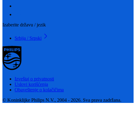
Izaberite državu / jezik
Srbija / Srpski
Izveštaj o privatnosti
Uslovi korišćenja
Obaveštenje o kolačičima
© Koninklijke Philips N.V., 2004 - 2026. Sva prava zadržana.