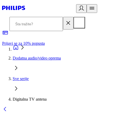
Prijavi se za 10% popusta
P
Dodatna audio/video oprema
Sve serije
Digitalna TV antena