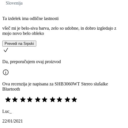
Slovenija
Ta izdelek ima odlične lastnosti
všeč mi je belo-siva barva, zelo so udobne, in dobro izgledajo z
mojo novo belo obleko
Prevedi na Srpski
Da, preporučujem ovaj proizvod
Ova recenzija je napisana za SHB3060WT Stereo slušalke
Bluetooth
Luc_
22/01/2021