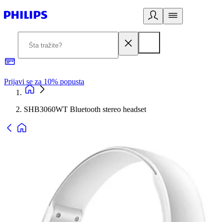
Prijavi se za 10% popusta
P
SHB3060WT Bluetooth stereo headset