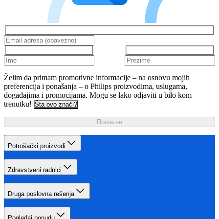
Želim da primam promotivne informacije – na osnovu mojih
preferencija i ponašanja – o Philips proizvodima, uslugama,
događajima i promocijama. Mogu se lako odjaviti u bilo kom
trenutku!
Šta ovo znači?
Пошаљи
Potrošački proizvodi
Zdravstveni radnici
Druga poslovna rešenja
Pogledaj ponudu