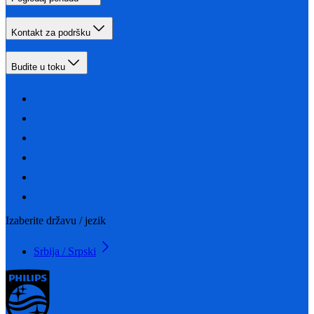
Kontakt za podršku
Budite u toku
Izaberite državu / jezik
Srbija / Srpski