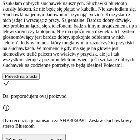
Szukałam dobrych słuchawek nausznych. Słuchawki bluetooth
skusiły faktem, że nie będę się plątać w kabelki. Nie zawiodłam się.
Słuchawki na jednym ładowaniu 'trzymają' tydzień. Korzystam z
nich jadąc i wracając z pracy. Są genialne. Bardzo dobry dźwięk,
bez problemu łączą się z telefonem, bądź z innym urządzeniem, np z
telewizorem czy laptopem. Nie ma opóźnienia dźwięku. Ich system
głośnomówiący jest bardzo dobry, spokojnie odbieram w nich
'telefon'. Jedyny 'minus' który mogłabym tu zaznaczyć to przyciski
na słuchawkach. W momencie gdy ma się je na głowie jest
niemożliwe trafić palcem we właściwy przycisk. ale ja i tak
wszystkim steruje z poziomu telefonu więc.. jeśli szukacie dobrych
słuchawek na codzienne potrzeby, te będą idealne! Polecam!
Prevedi na Srpski
Da, preporučujem ovaj proizvod
Ova recenzija je napisana za SHB3060WT Zestaw słuchawkowy
stereo Bluetooth