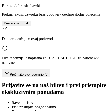
Bardzo dobre słuchawki
Piękna jakość dźwięku bass cudowny ogólnie godne polecenia
Prevedi na Srpski
Da, preporučujem ovaj proizvod
Ova recenzija je napisana za BASS+ SHL3070BK Słuchawki
nauszne
Pročitajte sve recenzije (6)
Prijavite se na naš bilten i prvi pristupite
ekskluzivnim ponudama
Saveti i trikovi
Prvi pristupite pogodnostima