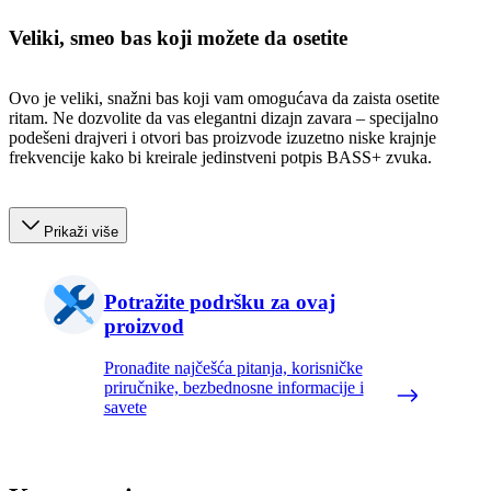
Veliki, smeo bas koji možete da osetite
Ovo je veliki, snažni bas koji vam omogućava da zaista osetite
ritam. Ne dozvolite da vas elegantni dizajn zavara – specijalno
podešeni drajveri i otvori bas proizvode izuzetno niske krajnje
frekvencije kako bi kreirale jedinstveni potpis BASS+ zvuka.
Prikaži više
Potražite podršku za ovaj
proizvod
Pronađite najčešća pitanja, korisničke
priručnike, bezbednosne informacije i
savete