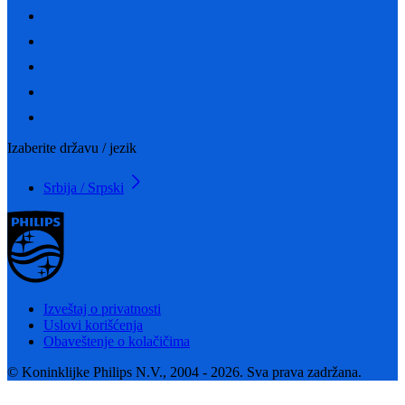
Izaberite državu / jezik
Srbija / Srpski
Izveštaj o privatnosti
Uslovi korišćenja
Obaveštenje o kolačičima
© Koninklijke Philips N.V., 2004 - 2026. Sva prava zadržana.