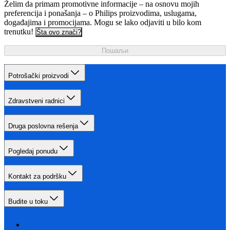
Želim da primam promotivne informacije – na osnovu mojih
preferencija i ponašanja – o Philips proizvodima, uslugama,
događajima i promocijama. Mogu se lako odjaviti u bilo kom
trenutku!
Šta ovo znači?
Пошаљи
Potrošački proizvodi
Zdravstveni radnici
Druga poslovna rešenja
Pogledaj ponudu
Kontakt za podršku
Budite u toku