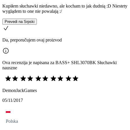
Kupiłem słuchawki niedawno, ale kocham to jak dudnią :D Niestety
wyglądem to one nie powalają :/
Prevedi na Srpski
Da, preporučujem ovaj proizvod
Ova recenzija je napisana za BASS+ SHL3070BK Słuchawki
nauszne
DemonJackGames
05/11/2017
Polska