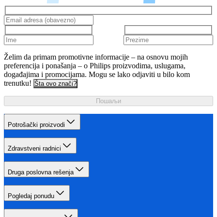
Želim da primam promotivne informacije – na osnovu mojih
preferencija i ponašanja – o Philips proizvodima, uslugama,
događajima i promocijama. Mogu se lako odjaviti u bilo kom
trenutku!
Šta ovo znači?
Пошаљи
Potrošački proizvodi
Zdravstveni radnici
Druga poslovna rešenja
Pogledaj ponudu