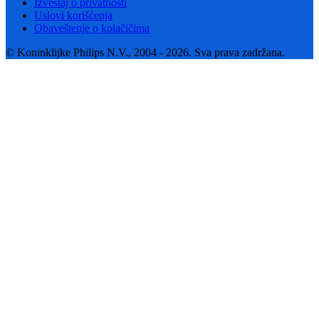
Izveštaj o privatnosti
Uslovi korišćenja
Obaveštenje o kolačičima
© Koninklijke Philips N.V., 2004 - 2026. Sva prava zadržana.