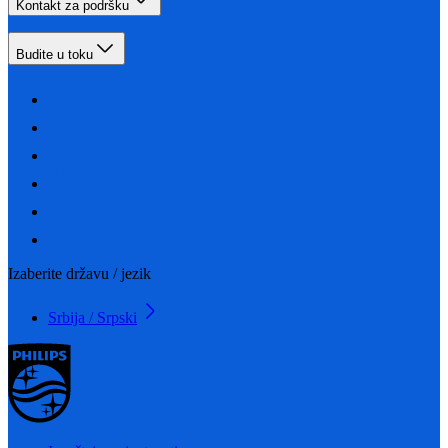
Kontakt za podršku
Budite u toku
Izaberite državu / jezik
Srbija / Srpski