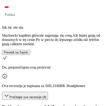
Polska
Jak nic nie ma
Słuchawki kupiłem głównie sugerując się ceną.Ale lepiej grają od
dousznych w tej cenie.Po w pieciu do lepszego zródła niż telefon
grają całkiem znośnie.
Prevedi na Srpski
Da, preporučujem ovaj proizvod
Ova recenzija je napisana za SHL3160BK Headphones
Pročitajte sve recenzije (4)