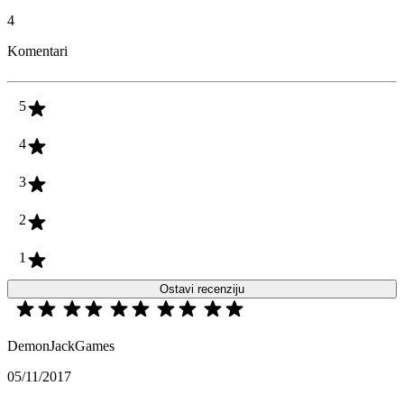
4
Komentari
5
4
3
2
1
Ostavi recenziju
DemonJackGames
05/11/2017