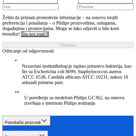
Želim da primam promotivne informacije – na osnovu mojih
preferencija i ponašanja – o Philips proizvodima, uslugama,
događajima i promocijama. Mogu se lako odjaviti u bilo kom
trenutku!
Šta ovo znači?
Пошаљи
Odricanje od odgovornosti
Nezavisni institut&nbsp;je ispitao prisustvo bakterija, kao
što su Escherichia coli 8099, Staphylococcus aureus
ATCC 6538, Candida albicans ATCC 10231, nakon 10
sekundi primene pare.
U poređenju sa modelom Philips GC362, na osnovu
izveštaja o internom Philips testiranju
Potrošački proizvodi