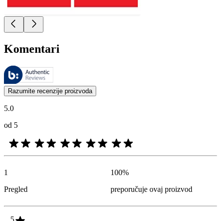
Komentari
Ovim recenzijama upravlja Bazaarvoice i one su u skladu sa Bazaarvoic
Mišljenja kupaca u obliku ocena proizvoda i zvezdica korisna su za 
Razumite recenzije proizvoda
5.0
od 5
1
100
%
Pregled
preporučuje ovaj proizvod
5