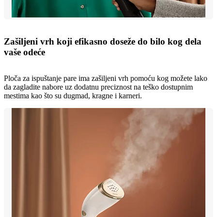
Zašiljeni vrh koji efikasno doseže do bilo kog dela
vaše odeće
Ploča za ispuštanje pare ima zašiljeni vrh pomoću kog možete lako
da zagladite nabore uz dodatnu preciznost na teško dostupnim
mestima kao što su dugmad, kragne i karneri.