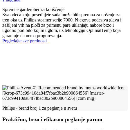
Spremite garderober za korišćenje
Sva odeća koju posedujete sada može biti spremna za nošenje za
tren oka uz Philips steamer serije 7000. Njegova podesiva glava i
zašiljeni vrh na ploči za primenu pare uklanjaju nabore brzo i
ugodno pod bilo kojim uglom, uz tehnologiju OptimalTemp koja
garantuje da nema progorevanja.
Pogledajte sve prednosti
Philips - brend broj 1 za peglanje u svetu
Praktično, brzo i efikasno peglanje parom