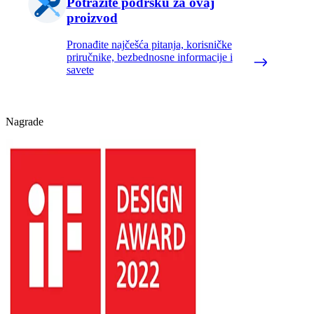
Potražite podršku za ovaj
proizvod
Pronađite najčešća pitanja, korisničke
priručnike, bezbednosne informacije i
savete
Nagrade