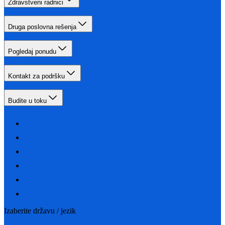
Zdravstveni radnici
Druga poslovna rešenja
Pogledaj ponudu
Kontakt za podršku
Budite u toku
Izaberite državu / jezik