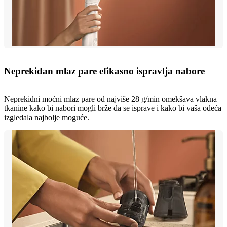
Neprekidan mlaz pare efikasno ispravlja nabore
Neprekidni moćni mlaz pare od najviše 28 g/min omekšava vlakna
tkanine kako bi nabori mogli brže da se isprave i kako bi vaša odeća
izgledala najbolje moguće.