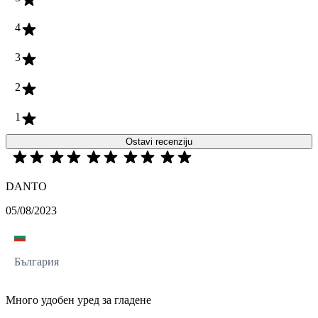
4
3
2
1
Ostavi recenziju
DANTО
05/08/2023
България
Много удобен уред за гладене