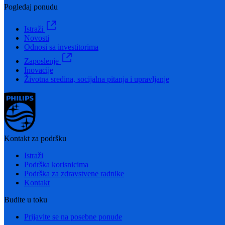
Pogledaj ponudu
Istraži
Novosti
Odnosi sa investitorima
Zaposlenje
Inovacije
Životna sredina, socijalna pitanja i upravljanje
Kontakt za podršku
Istraži
Podrška korisnicima
Podrška za zdravstvene radnike
Kontakt
Budite u toku
Prijavite se na posebne ponude