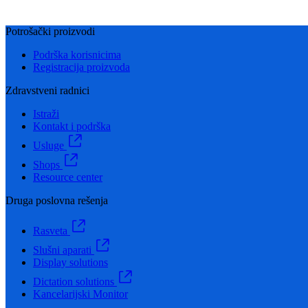
Potrošački proizvodi
Podrška korisnicima
Registracija proizvoda
Zdravstveni radnici
Istraži
Kontakt i podrška
Usluge
Shops
Resource center
Druga poslovna rešenja
Rasveta
Slušni aparati
Display solutions
Dictation solutions
Kancelarijski Monitor