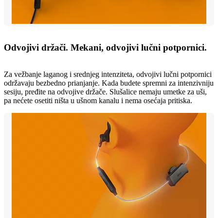
Odvojivi držači. Mekani, odvojivi lučni potpornici.
Za vežbanje laganog i srednjeg intenziteta, odvojivi lučni potpornici
održavaju bezbedno prianjanje. Kada budete spremni za intenzivniju
sesiju, pređite na odvojive držače. Slušalice nemaju umetke za uši,
pa nećete osetiti ništa u ušnom kanalu i nema osećaja pritiska.