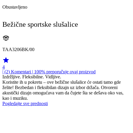
Obustavljeno
Bežične sportske slušalice
TAA3206BK/00
4
| (2)
Komentari
| 100% preporučuje ovaj proizvod
Izdržljive. Fleksibilne. Vidljive.
Koristite ih u pokretu – ove bežične slušalice će ostati tamo gde
želite! Bezbedan i fleksibilan dizajn uz izbor držača. Otvoreni
akustički dizajn omogućava vam da čujete šta se dešava oko vas,
kao i muziku.
Pogledajte sve prednosti