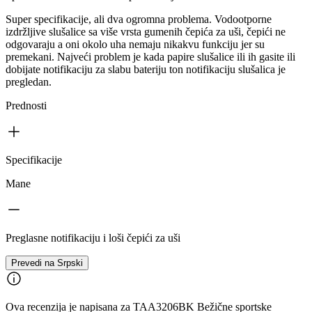
Super specifikacije, ali dva ogromna problema. Vodootporne
izdržljive slušalice sa više vrsta gumenih čepića za uši, čepići ne
odgovaraju a oni okolo uha nemaju nikakvu funkciju jer su
premekani. Najveći problem je kada papire slušalice ili ih gasite ili
dobijate notifikaciju za slabu bateriju ton notifikaciju slušalica je
pregledan.
Prednosti
Specifikacije
Mane
Preglasne notifikaciju i loši čepići za uši
Prevedi na Srpski
Ova recenzija je napisana za TAA3206BK Bežične sportske