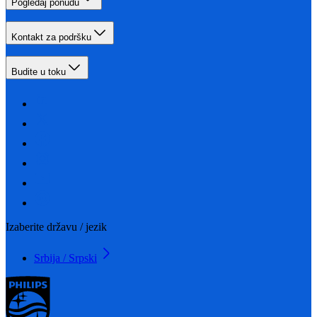
Pogledaj ponudu
Kontakt za podršku
Budite u toku
Izaberite državu / jezik
Srbija / Srpski