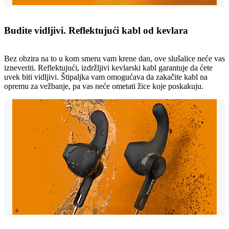
Budite vidljivi. Reflektujući kabl od kevlara
Bez obzira na to u kom smeru vam krene dan, ove slušalice neće vas
izneveriti. Reflektujući, izdržljivi kevlarski kabl garantuje da ćete
uvek biti vidljivi. Štipaljka vam omogućava da zakačite kabl na
opremu za vežbanje, pa vas neće ometati žice koje poskakuju.