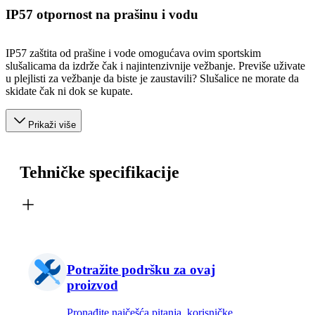
IP57 otpornost na prašinu i vodu
IP57 zaštita od prašine i vode omogućava ovim sportskim
slušalicama da izdrže čak i najintenzivnije vežbanje. Previše uživate
u plejlisti za vežbanje da biste je zaustavili? Slušalice ne morate da
skidate čak ni dok se kupate.
Prikaži više
Tehničke specifikacije
Potražite podršku za ovaj
proizvod
Pronađite najčešća pitanja, korisničke