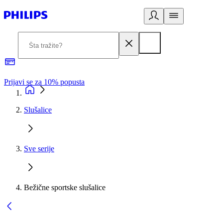
Prijavi se za 10% popusta
P
Slušalice
Sve serije
Bežične sportske slušalice