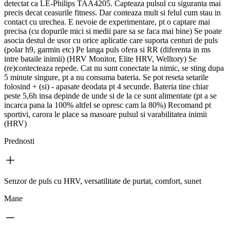
detectat ca LE-Philips TAA4205. Capteaza pulsul cu siguranta mai
precis decat ceasurile fitness. Dar conteaza mult si felul cum stau in
contact cu urechea. E nevoie de experimentare, pt o captare mai
precisa (cu dopurile mici si medii pare sa se faca mai bine) Se poate
asocia destul de usor cu orice aplicatie care suporta centuri de puls
(polar h9, garmin etc) Pe langa puls ofera si RR (diferenta in ms
intre bataile inimii) (HRV Monitor, Elite HRV, Welltory) Se
(re)contecteaza repede. Cat nu sunt conectate la nimic, se sting dupa
5 minute singure, pt a nu consuma bateria. Se pot reseta setarile
folosind + (si) - apasate deodata pt 4 secunde. Bateria tine chiar
peste 5,6h insa depinde de unde si de la ce sunt alimentate (pt a se
incarca pana la 100% altfel se opresc cam la 80%) Recomand pt
sportivi, carora le place sa masoare pulsul si varabilitatea inimii
(HRV)
Prednosti
Senzor de puls cu HRV, versatilitate de purtat, comfort, sunet
Mane