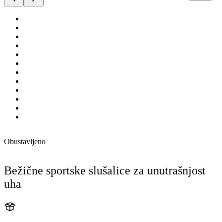
Obustavljeno
Bežične sportske slušalice za unutrašnjost
uha