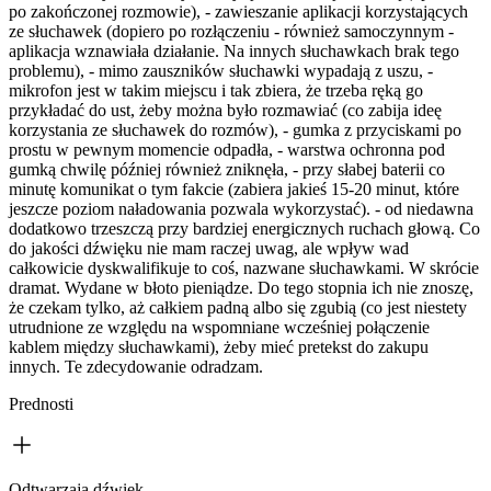
po zakończonej rozmowie), - zawieszanie aplikacji korzystających
ze słuchawek (dopiero po rozłączeniu - również samoczynnym -
aplikacja wznawiała działanie. Na innych słuchawkach brak tego
problemu), - mimo zauszników słuchawki wypadają z uszu, -
mikrofon jest w takim miejscu i tak zbiera, że trzeba ręką go
przykładać do ust, żeby można było rozmawiać (co zabija ideę
korzystania ze słuchawek do rozmów), - gumka z przyciskami po
prostu w pewnym momencie odpadła, - warstwa ochronna pod
gumką chwilę później również zniknęła, - przy słabej baterii co
minutę komunikat o tym fakcie (zabiera jakieś 15-20 minut, które
jeszcze poziom naładowania pozwala wykorzystać). - od niedawna
dodatkowo trzeszczą przy bardziej energicznych ruchach głową. Co
do jakości dźwięku nie mam raczej uwag, ale wpływ wad
całkowicie dyskwalifikuje to coś, nazwane słuchawkami. W skrócie
dramat. Wydane w błoto pieniądze. Do tego stopnia ich nie znoszę,
że czekam tylko, aż całkiem padną albo się zgubią (co jest niestety
utrudnione ze względu na wspomniane wcześniej połączenie
kablem między słuchawkami), żeby mieć pretekst do zakupu
innych. Te zdecydowanie odradzam.
Prednosti
Odtwarzają dźwięk