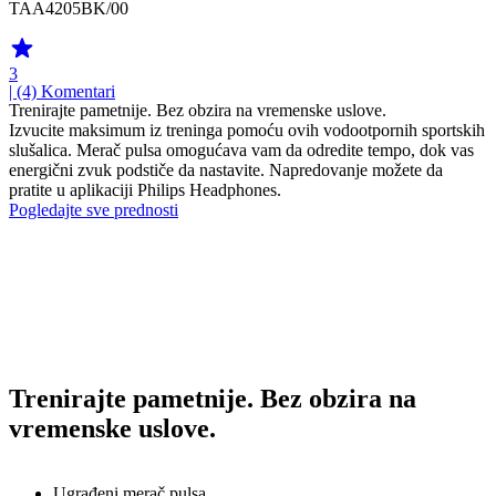
TAA4205BK/00
3
| (4)
Komentari
Trenirajte pametnije. Bez obzira na vremenske uslove.
Izvucite maksimum iz treninga pomoću ovih vodootpornih sportskih
slušalica. Merač pulsa omogućava vam da odredite tempo, dok vas
energični zvuk podstiče da nastavite. Napredovanje možete da
pratite u aplikaciji Philips Headphones.
Pogledajte sve prednosti
Trenirajte pametnije. Bez obzira na
vremenske uslove.
Ugrađeni merač pulsa