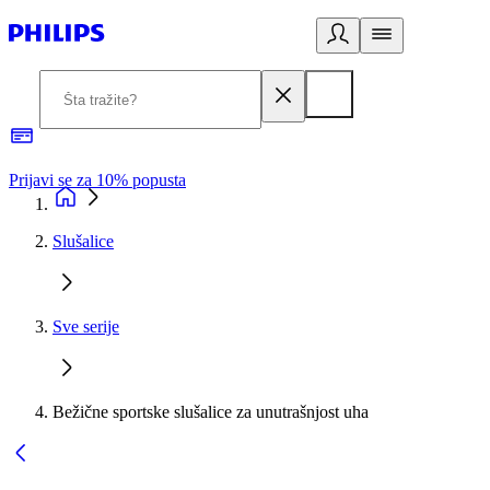
Prijavi se za 10% popusta
P
Slušalice
Sve serije
Bežične sportske slušalice za unutrašnjost uha