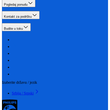
Pogledaj ponudu
Kontakt za podršku
Budite u toku
Izaberite državu / jezik
Srbija / Srpski