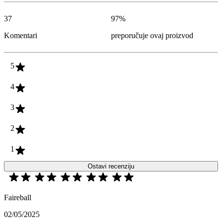
37
97
%
Komentari
preporučuje ovaj proizvod
5
4
3
2
1
Ostavi recenziju
Faireball
02/05/2025