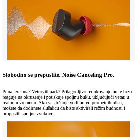
Slobodno se prepustite. Noise Canceling Pro.
Puna teretana? Vetroviti park? Prilagodljivo redukovanje buke brzo
reaguje na okruženje i potiskuje spoljnu buku, uključujući vetar, u
realnom vremenu. Ako vas trčanje vodi pored prometnih ulica,
možete da dodirnete slušalicu da biste aktivirali režim budnosti i
propustili spoljne zvukove.