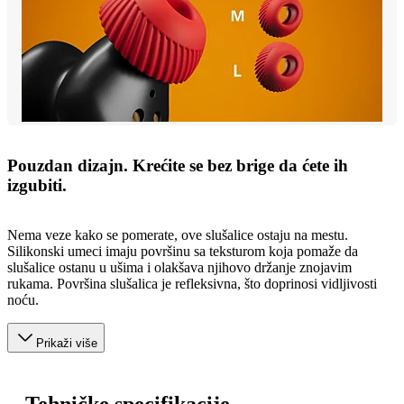
Pouzdan dizajn. Krećite se bez brige da ćete ih
izgubiti.
Nema veze kako se pomerate, ove slušalice ostaju na mestu.
Silikonski umeci imaju površinu sa teksturom koja pomaže da
slušalice ostanu u ušima i olakšava njihovo držanje znojavim
rukama. Površina slušalica je refleksivna, što doprinosi vidljivosti
noću.
Prikaži više
Tehničke specifikacije