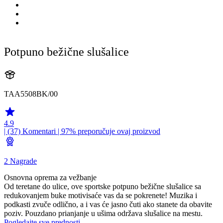
Potpuno bežične slušalice
TAA5508BK/00
4.9
| (37)
Komentari
| 97% preporučuje ovaj proizvod
2 Nagrade
Osnovna oprema za vežbanje
Od teretane do ulice, ove sportske potpuno bežične slušalice sa
redukovanjem buke motivisaće vas da se pokrenete! Muzika i
podkasti zvuče odlično, a i vas će jasno čuti ako stanete da obavite
poziv. Pouzdano prianjanje u ušima održava slušalice na mestu.
Pogledajte sve prednosti