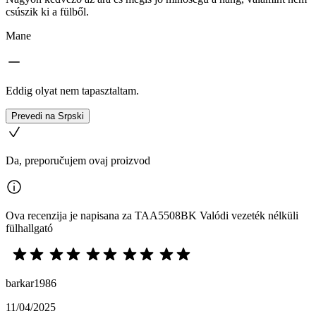
csúszik ki a fülből.
Mane
Eddig olyat nem tapasztaltam.
Prevedi na Srpski
Da, preporučujem ovaj proizvod
Ova recenzija je napisana za TAA5508BK Valódi vezeték nélküli
fülhallgató
barkar1986
11/04/2025