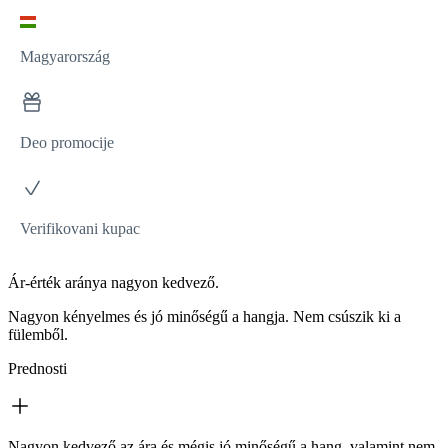
Magyarország
Deo promocije
Verifikovani kupac
Ár-érték aránya nagyon kedvező.
Nagyon kényelmes és jó minőségű a hangja. Nem csúszik ki a
fülemből.
Prednosti
Nagyon kedvező az ára és mégis jó minőségű a hang, valamint nem