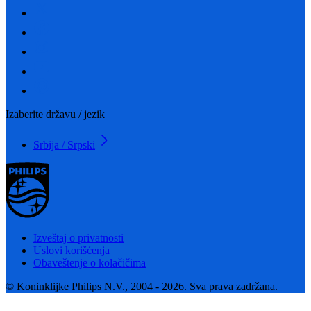
Izaberite državu / jezik
Srbija / Srpski
Izveštaj o privatnosti
Uslovi korišćenja
Obaveštenje o kolačičima
© Koninklijke Philips N.V., 2004 - 2026. Sva prava zadržana.