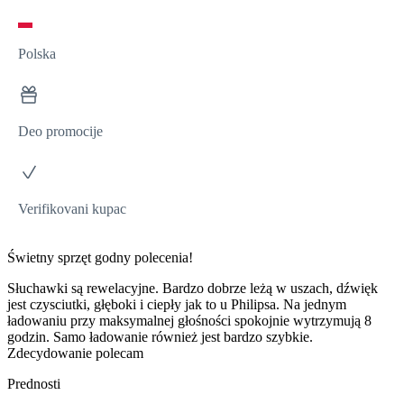
Polska
Deo promocije
Verifikovani kupac
Świetny sprzęt godny polecenia!
Słuchawki są rewelacyjne. Bardzo dobrze leżą w uszach, dźwięk
jest czysciutki, głęboki i ciepły jak to u Philipsa. Na jednym
ładowaniu przy maksymalnej głośności spokojnie wytrzymują 8
godzin. Samo ładowanie również jest bardzo szybkie.
Zdecydowanie polecam
Prednosti