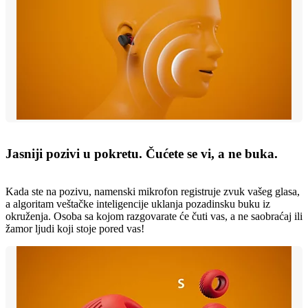
Jasniji pozivi u pokretu. Čućete se vi, a ne buka.
Kada ste na pozivu, namenski mikrofon registruje zvuk vašeg glasa,
a algoritam veštačke inteligencije uklanja pozadinsku buku iz
okruženja. Osoba sa kojom razgovarate će čuti vas, a ne saobraćaj ili
žamor ljudi koji stoje pored vas!