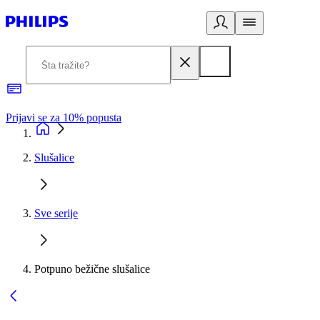
Prijavi se za 10% popusta
P
Slušalice
Sve serije
Potpuno bežične slušalice