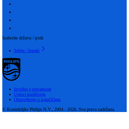
Izaberite državu / jezik
Srbija / Srpski
Izveštaj o privatnosti
Uslovi korišćenja
Obaveštenje o kolačičima
© Koninklijke Philips N.V., 2004 - 2026. Sva prava zadržana.