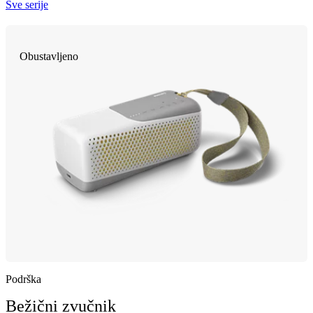
Sve serije
Obustavljeno
Podrška
Bežični zvučnik