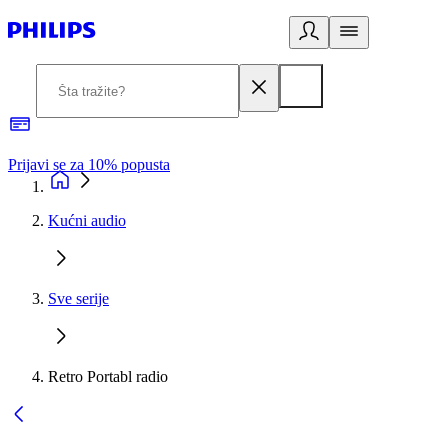
Prijavi se za 10% popusta
P
Kućni audio
Sve serije
Retro Portabl radio