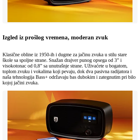
Izgled iz prošlog vremena, moderan zvuk
Klasične obline iz 1950-ih i dugme za jačinu zvuka u stilu stare
škole sa spoljne strane. Snažan drajver punog opsega od 3” i
visokotonac od 0,8” sa unutrašnje strane. Uživaćete u bogatom,
toplom zvuku i vokalima koji pevaju, dok dva pasivna radijatora i
naša tehnologija Bass+ održavaju bas dubokim i zategnutim pri bilo
kojoj jačini zvuka.