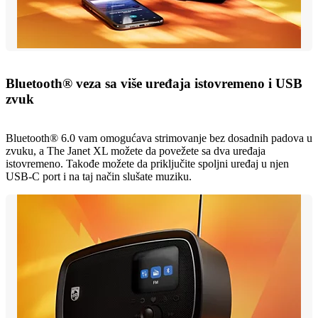
Bluetooth® veza sa više uređaja istovremeno i USB
zvuk
Bluetooth® 6.0 vam omogućava strimovanje bez dosadnih padova u
zvuku, a The Janet XL možete da povežete sa dva uređaja
istovremeno. Takođe možete da priključite spoljni uređaj u njen
USB-C port i na taj način slušate muziku.