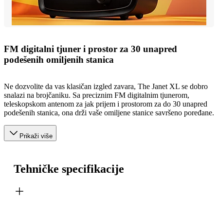
FM digitalni tjuner i prostor za 30 unapred
podešenih omiljenih stanica
Ne dozvolite da vas klasičan izgled zavara, The Janet XL se dobro
snalazi na brojčaniku. Sa preciznim FM digitalnim tjunerom,
teleskopskom antenom za jak prijem i prostorom za do 30 unapred
podešenih stanica, ona drži vaše omiljene stanice savršeno poređane.
Prikaži više
Tehničke specifikacije