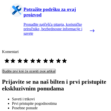
Potražite podršku za ovaj
proizvod
Pronađite najčešća pitanja, korisničke
priručnike, bezbednosne informacije i
savete
Komentari
Budite prvi koji će oceniti ovaj artikal
Prijavite se na naš bilten i prvi pristupite
ekskluzivnim ponudama
Saveti i trikovi
Prvi pristupite pogodnostima
Posebne ponude