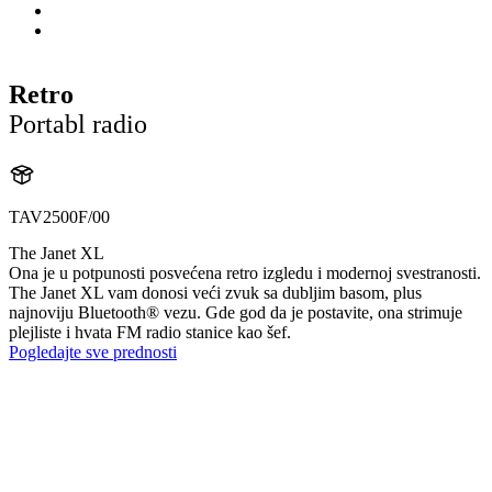
Retro
Portabl radio
TAV2500F/00
The Janet XL
Ona je u potpunosti posvećena retro izgledu i modernoj svestranosti.
The Janet XL vam donosi veći zvuk sa dubljim basom, plus
najnoviju Bluetooth® vezu. Gde god da je postavite, ona strimuje
plejliste i hvata FM radio stanice kao šef.
Pogledajte sve prednosti