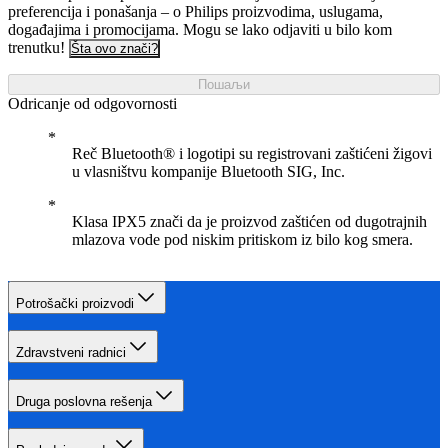
preferencija i ponašanja – o Philips proizvodima, uslugama,
događajima i promocijama. Mogu se lako odjaviti u bilo kom
trenutku!
Šta ovo znači?
Пошаљи
Odricanje od odgovornosti
Reč Bluetooth® i logotipi su registrovani zaštićeni žigovi
u vlasništvu kompanije Bluetooth SIG, Inc.
Klasa IPX5 znači da je proizvod zaštićen od dugotrajnih
mlazova vode pod niskim pritiskom iz bilo kog smera.
Potrošački proizvodi
Zdravstveni radnici
Druga poslovna rešenja