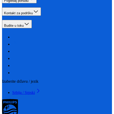
Pogledaj ponudu
Kontakt za podršku
Budite u toku
Izaberite državu / jezik
Srbija / Srpski