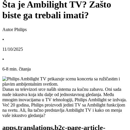
Šta je Ambilight TV? Zašto
biste ga trebali imati?
Autor Philips
•
11/10/2025
•
6
-
8
min. čitanja
Danas su televizori srce naših sistema za kućnu zabavu. Oni sada 
nude iskustva koja idu dalje od jednostavnog gledanja. Među 
mnogim inovacijama u TV tehnologiji, Philips Ambilight se izdvaja. 
Već 20 godina, Philips proizvodi jedini TV sa Ambilight funkcijom 
na svetu. Ali, šta tačno predstavlja Ambilight TV i kako on menja 
vaše iskustvo gledanja?
apps.translations.b2c-page-article-