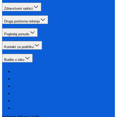
Zdravstveni radnici
Druga poslovna rešenja
Pogledaj ponudu
Kontakt za podršku
Budite u toku
Izaberite državu / jezik