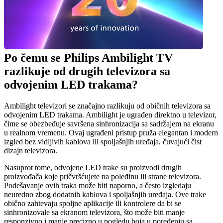
Po čemu se Philips Ambilight TV 
razlikuje od drugih televizora sa 
odvojenim LED trakama?
Ambilight televizori se značajno razlikuju od običnih televizora sa 
odvojenim LED trakama. Ambilight je ugrađen direktno u televizor, 
čime se obezbeđuje savršena sinhronizacija sa sadržajem na ekranu 
u realnom vremenu. Ovaj ugrađeni pristup pruža elegantan i modern 
izgled bez vidljivih kablova ili spoljašnjih uređaja, čuvajući čist 
dizajn televizora.
Nasuprot tome, odvojene LED trake su proizvodi drugih 
proizvođača koje pričvršćujete na poleđinu ili strane televizora. 
Podešavanje ovih traka može biti naporno, a često izgledaju 
neuredno zbog dodatnih kablova i spoljašnjih uređaja. Ove trake 
obično zahtevaju spoljne aplikacije ili kontrolere da bi se 
sinhronizovale sa ekranom televizora, što može biti manje 
responzivno i manje precizno u pogledu boja u poređenju sa 