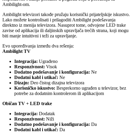
Ambilight-om.
Ambilight televizori takođe pružaju korisnički prijateljskije iskustvo. 
Lako možete kontrolisati i prilagoditi Ambilight podešavanja 
direktno iz menija televizora. Nasuprot tome, odvojene LED trake 
zavise od aplikacija ili daljinskih upravljača trećih strana, koji mogu 
biti manje intuitivni i teži za upravljanje.
Evo upoređivanja između dva rešenja:
Ambilight TV
Integracija:
 Ugrađeno
Responzivnost:
 Visok
Dodatno podešavanje i konfiguracija:
 Ne
Dodatni kabl i utikač:
 Ne
Dizajn:
 Deo čistog dizajna televizora
Korisničko iskustvo:
 Besprekorno ugrađen u televizor, bez 
potrebe za dodatnim kontrolerom ili aplikacijom
Običan TV + LED trake
Integracija:
 Dodatak
Responzivnost:
 Niži
Dodatno podešavanje i konfiguracija:
 Da
Dodatni kabl i utikač:
 Da