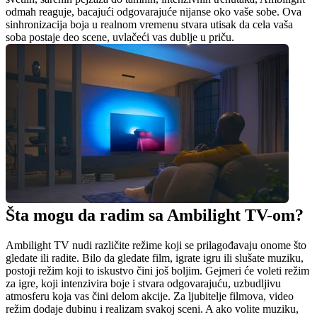
odmah reaguje, bacajući odgovarajuće nijanse oko vaše sobe. Ova 
sinhronizacija boja u realnom vremenu stvara utisak da cela vaša 
soba postaje deo scene, uvlačeći vas dublje u priču.
Šta mogu da radim sa Ambilight TV-om?
Ambilight TV nudi različite režime koji se prilagođavaju onome što 
gledate ili radite. Bilo da gledate film, igrate igru ili slušate muziku, 
postoji režim koji to iskustvo čini još boljim. Gejmeri će voleti režim 
za igre, koji intenzivira boje i stvara odgovarajuću, uzbudljivu 
atmosferu koja vas čini delom akcije. Za ljubitelje filmova, video 
režim dodaje dubinu i realizam svakoj sceni. A ako volite muziku, 