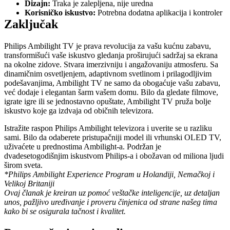
Dizajn:
 Traka je zalepljena, nije uredna
Korisničko iskustvo:
 Potrebna dodatna aplikacija i kontroler
Zaključak
Philips Ambilight TV je prava revolucija za vašu kućnu zabavu, 
transformišući vaše iskustvo gledanja proširujući sadržaj sa ekrana 
na okolne zidove. Stvara imerzivniju i angažovaniju atmosferu. Sa 
dinamičnim osvetljenjem, adaptivnom svetlinom i prilagodljivim 
podešavanjima, Ambilight TV ne samo da obogaćuje vašu zabavu, 
već dodaje i elegantan šarm vašem domu. Bilo da gledate filmove, 
igrate igre ili se jednostavno opuštate, Ambilight TV pruža bolje 
iskustvo koje ga izdvaja od običnih televizora.
Istražite raspon Philips Ambilight televizora i uverite se u razliku 
sami. Bilo da odaberete pristupačniji model ili vrhunski OLED TV, 
uživaćete u prednostima Ambilight-a. Podržan je 
dvadesetogodišnjim iskustvom Philips-a i obožavan od miliona ljudi 
širom sveta.
*Philips Ambilight Experience Program u Holandiji, Nemačkoj i 
Velikoj Britaniji
Ovaj članak je kreiran uz pomoć veštačke inteligencije, uz detaljan 
unos, pažljivo uređivanje i proveru činjenica od strane našeg tima 
kako bi se osigurala tačnost i kvalitet.