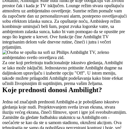
Dodatno, Ambilight Suite nudi funkcije koje obogaćuju vaš životni 
prostor čak i kada je TV isključen. Lounge režim stvara opuštajuću 
atmosferu uz ambijentalno osvetljenje. Sunrise režim pomaže vam 
da započnete dan uz personalizovani alarm, postepeno osvetljavajući 
sobu efektom izlaska sunca. Za opuštanje noću, Ambisleep režim 
kombinuje umirujući beli šum, poput zvuka logorske vatre, sa 
ambijentom zalaska sunca, kako bi vam pomogao da se opustite pre 
nego što legnete u krevet. Ove funkcije čine Ambilight TV 
integrisanim delom vaše dnevne rutine, čineći i jutra i večeri 
prijatnijim.
Za one koji preferiraju tradicionalnije iskustvo gledanja, Ambilight 
se lako može isključiti. Jednostavno pritisnite Ambilight dugme na 
daljinskom upravljaču i izaberite opciju "Off". U istom meniju, 
takođe možete prilagoditi Ambilight podešavanja kako biste efekat 
učinili živopisnijim ili suptilnijim, prema vašim željama.
Koje prednosti donosi Ambilight?
Jedna od značajnih prednosti Ambilight-a je poboljšano iskustvo 
gledanja koje nudi. Projektovanjem svetla izvan ekrana, stvara 
iluziju većeg ekrana, čineći filmove, sport i igre još sveobuhvatnijim. 
Zamislite da gledate fudbalsku utakmicu sa Ambilight-om - 
osećaćete se kao da ste u samom stadionu, okruženi akcijom. Ova 
tehnologija ne samo da poboljšava percepirani kontrast i boje, već 