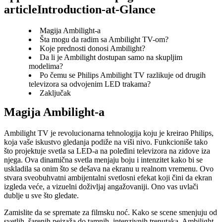
articleIntroduction-at-Glance
Magija Ambilight-a
Šta mogu da radim sa Ambilight TV-om?
Koje prednosti donosi Ambilight?
Da li je Ambilight dostupan samo na skupljim
modelima?
Po čemu se Philips Ambilight TV razlikuje od drugih
televizora sa odvojenim LED trakama?
Zaključak
Magija Ambilight-a
Ambilight TV je revolucionarna tehnologija koju je kreirao Philips, 
koja vaše iskustvo gledanja podiže na viši nivo. Funkcioniše tako 
što projektuje svetla sa LED-a na poleđini televizora na zidove iza 
njega. Ova dinamična svetla menjaju boju i intenzitet kako bi se 
uskladila sa onim što se dešava na ekranu u realnom vremenu. Ovo 
stvara sveobuhvatni ambijentalni svetlosni efekat koji čini da ekran 
izgleda veće, a vizuelni doživljaj angažovaniji. Ono vas uvlači 
dublje u sve što gledate.
Zamislite da se spremate za filmsku noć. Kako se scene smenjuju od 
svetlih, šarenih pejzaža do tamnih, intenzivnih trenutaka, Ambilight 