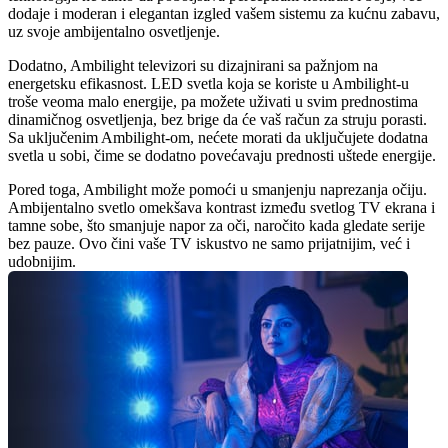
dodaje i moderan i elegantan izgled vašem sistemu za kućnu zabavu, 
uz svoje ambijentalno osvetljenje.
Dodatno, Ambilight televizori su dizajnirani sa pažnjom na 
energetsku efikasnost. LED svetla koja se koriste u Ambilight-u 
troše veoma malo energije, pa možete uživati u svim prednostima 
dinamičnog osvetljenja, bez brige da će vaš račun za struju porasti. 
Sa uključenim Ambilight-om, nećete morati da uključujete dodatna 
svetla u sobi, čime se dodatno povećavaju prednosti uštede energije.
Pored toga, Ambilight može pomoći u smanjenju naprezanja očiju. 
Ambijentalno svetlo omekšava kontrast između svetlog TV ekrana i 
tamne sobe, što smanjuje napor za oči, naročito kada gledate serije 
bez pauze. Ovo čini vaše TV iskustvo ne samo prijatnijim, već i 
udobnijim.