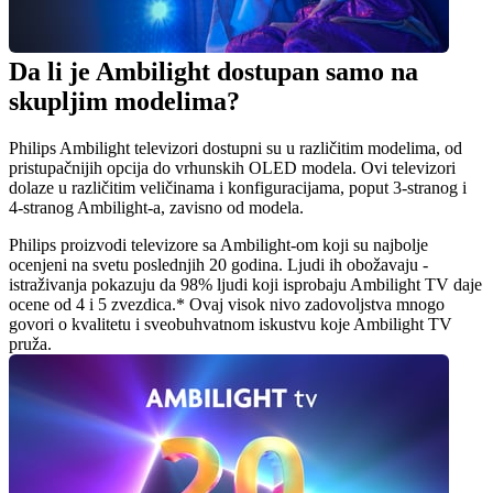
Da li je Ambilight dostupan samo na 
skupljim modelima?
Philips Ambilight televizori dostupni su u različitim modelima, od 
pristupačnijih opcija do vrhunskih OLED modela. Ovi televizori 
dolaze u različitim veličinama i konfiguracijama, poput 3-stranog i 
4-stranog Ambilight-a, zavisno od modela.
Philips proizvodi televizore sa Ambilight-om koji su najbolje 
ocenjeni na svetu poslednjih 20 godina. Ljudi ih obožavaju - 
istraživanja pokazuju da 98% ljudi koji isprobaju Ambilight TV daje 
ocene od 4 i 5 zvezdica.* Ovaj visok nivo zadovoljstva mnogo 
govori o kvalitetu i sveobuhvatnom iskustvu koje Ambilight TV 
pruža.