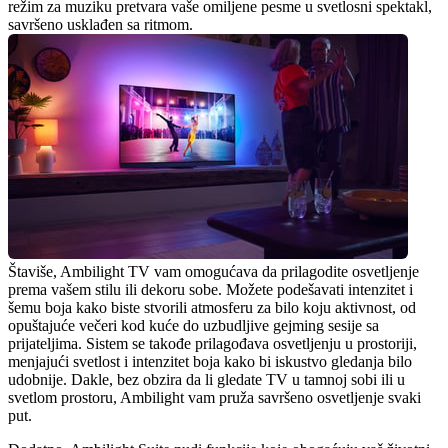
režim za muziku pretvara vaše omiljene pesme u svetlosni spektakl, 
savršeno usklađen sa ritmom.
Štaviše, Ambilight TV vam omogućava da prilagodite osvetljenje 
prema vašem stilu ili dekoru sobe. Možete podešavati intenzitet i 
šemu boja kako biste stvorili atmosferu za bilo koju aktivnost, od 
opuštajuće večeri kod kuće do uzbudljive gejming sesije sa 
prijateljima. Sistem se takođe prilagođava osvetljenju u prostoriji, 
menjajući svetlost i intenzitet boja kako bi iskustvo gledanja bilo 
udobnije. Dakle, bez obzira da li gledate TV u tamnoj sobi ili u 
svetlom prostoru, Ambilight vam pruža savršeno osvetljenje svaki 
put.