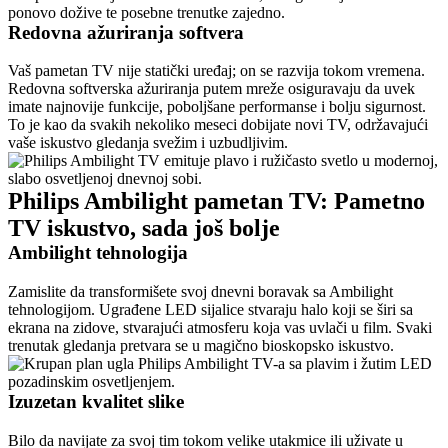
ponovo dožive te posebne trenutke zajedno.
Redovna ažuriranja softvera
Vaš pametan TV nije statički uređaj; on se razvija tokom vremena. 
Redovna softverska ažuriranja putem mreže osiguravaju da uvek 
imate najnovije funkcije, poboljšane performanse i bolju sigurnost. 
To je kao da svakih nekoliko meseci dobijate novi TV, održavajući 
vaše iskustvo gledanja svežim i uzbudljivim.
Philips Ambilight pametan TV: Pametno 
TV iskustvo, sada još bolje
Ambilight tehnologija
Zamislite da transformišete svoj dnevni boravak sa Ambilight 
tehnologijom. Ugrađene LED sijalice stvaraju halo koji se širi sa 
ekrana na zidove, stvarajući atmosferu koja vas uvlači u film. Svaki 
trenutak gledanja pretvara se u magično bioskopsko iskustvo.
Izuzetan kvalitet slike
Bilo da navijate za svoj tim tokom velike utakmice ili uživate u 