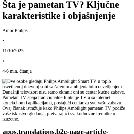
Šta je pametan TV? Ključne
karakteristike i objašnjenje
Autor Philips
•
11/10/2025
•
4
-
6
min. čitanja
Današnji televizori nisu samo ekrani; oni su centar kućne zabave. 
Pametan TV spaja tradicionalne funkcije TV-a sa internet 
konekcijom i aplikacijama, postajući centar za svu vašu zabavu. 
Ovaj članak istražuje kako Philips Ambilight pametan TV podiže 
vaše iskustvo gledanja, pretvarajući svakodnevne trenutke u 
izuzetne.
apps.translations.b2c-page-article-