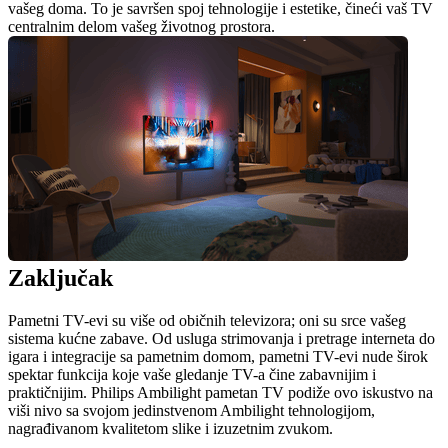
vašeg doma. To je savršen spoj tehnologije i estetike, čineći vaš TV 
centralnim delom vašeg životnog prostora.
Zaključak
Pametni TV-evi su više od običnih televizora; oni su srce vašeg 
sistema kućne zabave. Od usluga strimovanja i pretrage interneta do 
igara i integracije sa pametnim domom, pametni TV-evi nude širok 
spektar funkcija koje vaše gledanje TV-a čine zabavnijim i 
praktičnijim. Philips Ambilight pametan TV podiže ovo iskustvo na 
viši nivo sa svojom jedinstvenom Ambilight tehnologijom, 
nagrađivanom kvalitetom slike i izuzetnim zvukom.