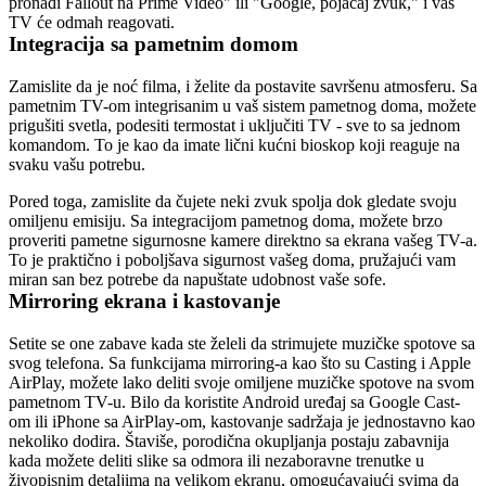
pronađi Fallout na Prime Video" ili "Google, pojačaj zvuk," i vaš 
TV će odmah reagovati.
Integracija sa pametnim domom
Zamislite da je noć filma, i želite da postavite savršenu atmosferu. Sa 
pametnim TV-om integrisanim u vaš sistem pametnog doma, možete 
prigušiti svetla, podesiti termostat i uključiti TV - sve to sa jednom 
komandom. To je kao da imate lični kućni bioskop koji reaguje na 
svaku vašu potrebu.
Pored toga, zamislite da čujete neki zvuk spolja dok gledate svoju 
omiljenu emisiju. Sa integracijom pametnog doma, možete brzo 
proveriti pametne sigurnosne kamere direktno sa ekrana vašeg TV-a. 
To je praktično i poboljšava sigurnost vašeg doma, pružajući vam 
miran san bez potrebe da napuštate udobnost vaše sofe.
Mirroring ekrana i kastovanje
Setite se one zabave kada ste želeli da strimujete muzičke spotove sa 
svog telefona. Sa funkcijama mirroring-a kao što su Casting i Apple 
AirPlay, možete lako deliti svoje omiljene muzičke spotove na svom 
pametnom TV-u. Bilo da koristite Android uređaj sa Google Cast-
om ili iPhone sa AirPlay-om, kastovanje sadržaja je jednostavno kao 
nekoliko dodira. Štaviše, porodična okupljanja postaju zabavnija 
kada možete deliti slike sa odmora ili nezaboravne trenutke u 
živopisnim detaljima na velikom ekranu, omogućavajući svima da 