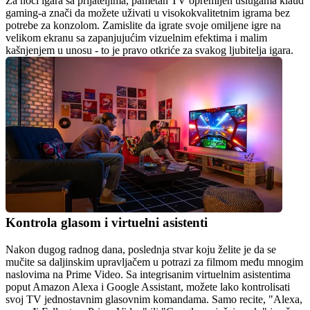
Za noći igara sa prijateljima, pametan TV opremljen uslugama klaud 
gaming-a znači da možete uživati u visokokvalitetnim igrama bez 
potrebe za konzolom. Zamislite da igrate svoje omiljene igre na 
velikom ekranu sa zapanjujućim vizuelnim efektima i malim 
kašnjenjem u unosu - to je pravo otkriće za svakog ljubitelja igara.
Kontrola glasom i virtuelni asistenti
Nakon dugog radnog dana, poslednja stvar koju želite je da se 
mučite sa daljinskim upravljačem u potrazi za filmom među mnogim 
naslovima na Prime Video. Sa integrisanim virtuelnim asistentima 
poput Amazon Alexa i Google Assistant, možete lako kontrolisati 
svoj TV jednostavnim glasovnim komandama. Samo recite, "Alexa, 