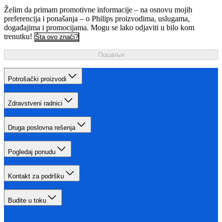
Želim da primam promotivne informacije – na osnovu mojih
preferencija i ponašanja – o Philips proizvodima, uslugama,
događajima i promocijama. Mogu se lako odjaviti u bilo kom
trenutku!
Šta ovo znači?
Пошаљи
Potrošački proizvodi
Zdravstveni radnici
Druga poslovna rešenja
Pogledaj ponudu
Kontakt za podršku
Budite u toku