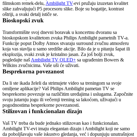
filmskom remek-delu, 
Ambilight TV
-evi pružaju izuzetan kvalitet 
slike zahvaljujući P5 procesoru slike. Boje su bogatije, kontrast 
oštriji, a svaki detalj ističe se.
Bioskopski zvuk
Transformišite svoj dnevni boravak u koncertnu dvoranu sa 
bioskopskom kvalitetom zvuka Philips Ambilight pametnih TV-a. 
Funkcije poput Dolby Atmos stvaraju surround zvučnu atmosferu 
koja vas stavlja u samo središte akcije. Bilo da je u pitanju šapat ili 
eksplozija, svaki zvuk je kristalno jasan. Za još bolji zvuk, 
pogledajte naš 
Ambilight TV OLED+
 sa ugrađenim Bowers & 
Wilkins zvučnicima. Vaše uši će uživati.
Besprekorna povezanost
Da li ste ikada želeli da strimujete video sa treningom sa svoje 
omiljene aplikacije? Vaš Philips Ambilight pametan TV se 
besprekorno povezuje sa različitim uređajima i uslugama. Započnite 
svoju jutarnju jogu ili večernji trening sa lakoćom, uživajući u 
pogodnostima besprekorne povezanosti.
Stilizovan i funkcionalan dizajn
Vaš TV treba da bude jednako stilizovan kao i funkcionalan. 
Ambilight TV-evi imaju elegantan dizajn i Ambilight koji ne samo 
da poboljšavaju vaše iskustvo gledanja, već i dopunjuju unutrašnjost 