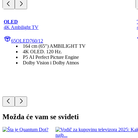
OLED
4K Ambilight TV
65OLED760/12
164 cm (65") AMBILIGHT TV
4K OLED. 120 Hz.
P5 AI Perfect Picture Engine
Dolby Vision i Dolby Atmos
Možda će vam se svideti