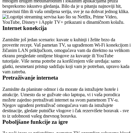
mnogim drugim međunarodnim i lokalnim aplikacijama pruža 
besprekorno iskustvo gledanja. Bilo da je u pitanju najnoviji hit, 
nezavisni film ili vaša omiljena serija, sve je na dohvat jednog klika.
Internet konekcija
Zamislite još jedan scenario: kuvate u kuhinji i želite brzo da 
proverite recept. Vaš pametan TV, sa ugrađenom Wi-Fi konekcijom i 
žičanim LAN priključkom, omogućava vam da direktno na velikom 
ekranu pregledate omiljene blogove za kuvanje ili YouTube 
tutorijale. Više nema potrebe za korišćenjem više uređaja: samo 
glatki, nesmetani pristup sadržaju koji vam je potreban, upravo kada 
vam zatreba.
Pretraživanje interneta
Zamislite da planirate odmor i da morate da istražujete hotele i 
atrakcije. Umesto da se gužvate oko laptopa, vi i vaša porodica 
možete zajedno pretraživati internet na svom pametnom TV-u. 
Njegov ugrađeni pretraživač omogućava vam da istražujete 
destinacije, gledate putničke vlogove i čak rezervišete boravak - sve 
to iz udobnosti vašeg dnevnog boravka.
Poboljšane funkcije za igre