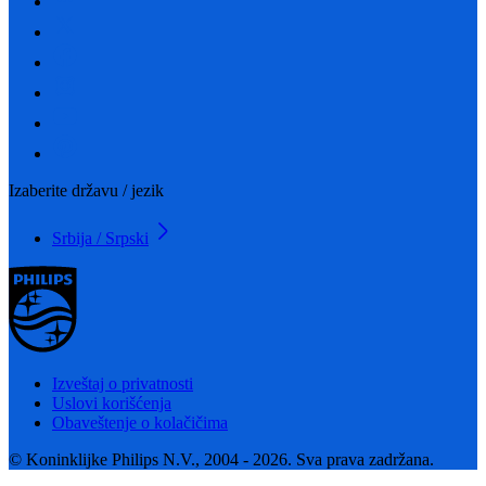
Izaberite državu / jezik
Srbija / Srpski
Izveštaj o privatnosti
Uslovi korišćenja
Obaveštenje o kolačičima
© Koninklijke Philips N.V., 2004 - 2026. Sva prava zadržana.