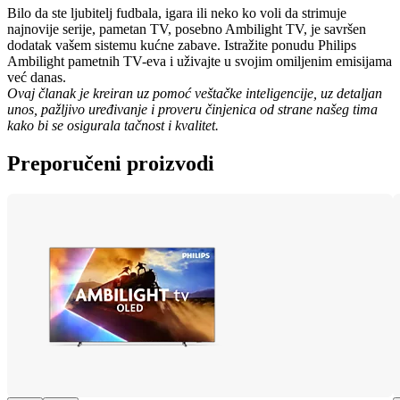
Bilo da ste ljubitelj fudbala, igara ili neko ko voli da strimuje 
najnovije serije, pametan TV, posebno Ambilight TV, je savršen 
dodatak vašem sistemu kućne zabave. Istražite ponudu Philips 
Ambilight pametnih TV-eva i uživajte u svojim omiljenim emisijama 
već danas.
Ovaj članak je kreiran uz pomoć veštačke inteligencije, uz detaljan 
unos, pažljivo uređivanje i proveru činjenica od strane našeg tima 
kako bi se osigurala tačnost i kvalitet.
Preporučeni proizvodi