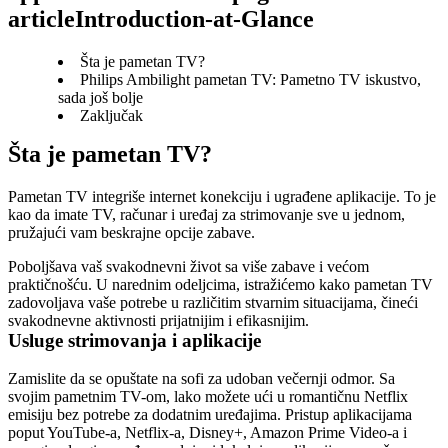
articleIntroduction-at-Glance
Šta je pametan TV?
Philips Ambilight pametan TV: Pametno TV iskustvo,
sada još bolje
Zaključak
Šta je pametan TV?
Pametan TV integriše internet konekciju i ugrađene aplikacije. To je 
kao da imate TV, računar i uređaj za strimovanje sve u jednom, 
pružajući vam beskrajne opcije zabave.
Poboljšava vaš svakodnevni život sa više zabave i većom 
praktičnošću. U narednim odeljcima, istražićemo kako pametan TV 
zadovoljava vaše potrebe u različitim stvarnim situacijama, čineći 
svakodnevne aktivnosti prijatnijim i efikasnijim.
Usluge strimovanja i aplikacije
Zamislite da se opuštate na sofi za udoban večernji odmor. Sa 
svojim pametnim TV-om, lako možete ući u romantičnu Netflix 
emisiju bez potrebe za dodatnim uređajima. Pristup aplikacijama 
poput YouTube-a, Netflix-a, Disney+, Amazon Prime Video-a i 