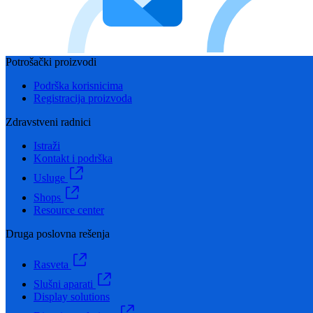
Potrošački proizvodi
Podrška korisnicima
Registracija proizvoda
Zdravstveni radnici
Istraži
Kontakt i podrška
Usluge
Shops
Resource center
Druga poslovna rešenja
Rasveta
Slušni aparati
Display solutions