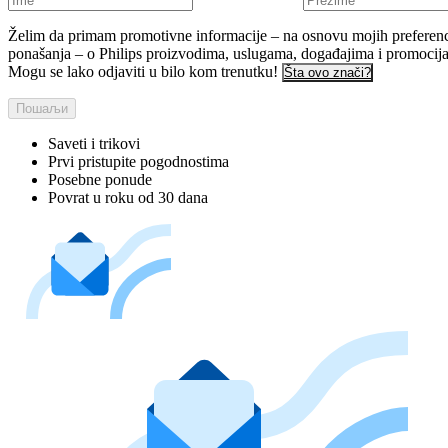
Želim da primam promotivne informacije – na osnovu mojih preferenci
ponašanja – o Philips proizvodima, uslugama, događajima i promocij
Mogu se lako odjaviti u bilo kom trenutku!
Šta ovo znači?
Пошаљи
Saveti i trikovi
Prvi pristupite pogodnostima
Posebne ponude
Povrat u roku od 30 dana