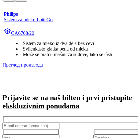
Philips
Sistem za mleko LatteGo
CA6708/20
Sistem za mleko iz dva dela bez cevi
Svilenkasto glatka pena od mleka
Može se prati u mašini za sudove, lako se čisti
Преглед производа
Prijavite se na naš bilten i prvi pristupite
ekskluzivnim ponudama