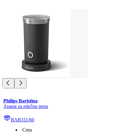
Philips Baristina
Aparat za mlečnu penu
BAR311/60
Crna