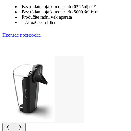
Bez uklanjanja kamenca do 625 šoljica*
Bez uklanjanja kamenca do 5000 šoljica*
Produžite radni vek aparata
1 AquaClean filter
Преглед производа