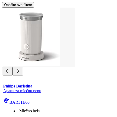
Obrišite sve filtere
Philips Baristina
Aparat za mlečnu penu
BAR311/00
Mlečno bela