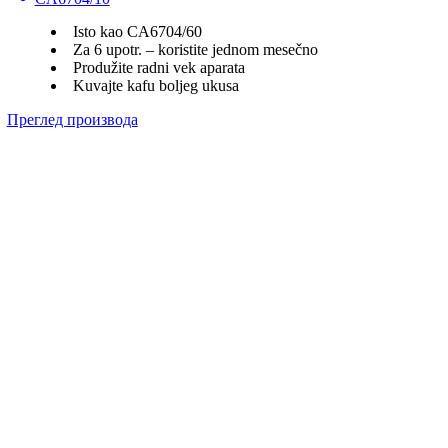
Isto kao CA6704/60
Za 6 upotr. – koristite jednom mesečno
Produžite radni vek aparata
Kuvajte kafu boljeg ukusa
Преглед производа