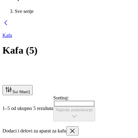
Sve serije
Kafa
Kafa
(
5
)
Svi filteri
1
Sortiraj:
1–5 od ukupno 5 rezultata
Najbolje podudaranje
Dodaci i delovi za aparat za kafu