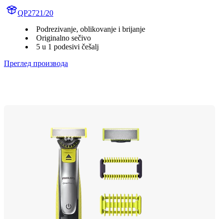
QP2721/20
Podrezivanje, oblikovanje i brijanje
Originalno sečivo
5 u 1 podesivi češalj
Преглед производа