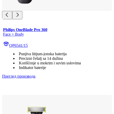
Philips OneBlade Pro 360
Face + Body
QP6541/15
Punjiva litijum-jonska baterija
Precizni češalj sa 14 dužina
Korišćenje u mokrim i suvim uslovima
Indikator baterije
Преглед производа