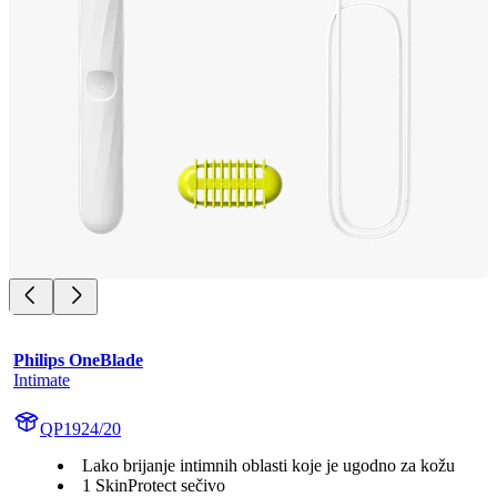
Philips OneBlade
Intimate
QP1924/20
Lako brijanje intimnih oblasti koje je ugodno za kožu
1 SkinProtect sečivo