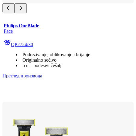
Philips OneBlade
Face
QP2724/30
Podrezivanje, oblikovanje i brijanje
Originalno sečivo
5 u 1 podesivi češalj
Преглед производа