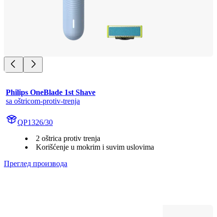
Philips OneBlade 1st Shave
sa oštricom-protiv-trenja
QP1326/30
2 oštrica protiv trenja
Korišćenje u mokrim i suvim uslovima
Преглед производа