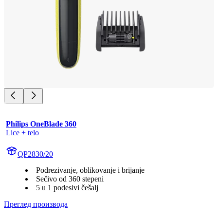
Philips OneBlade 360
Lice + telo
QP2830/20
Podrezivanje, oblikovanje i brijanje
Sečivo od 360 stepeni
5 u 1 podesivi češalj
Преглед производа