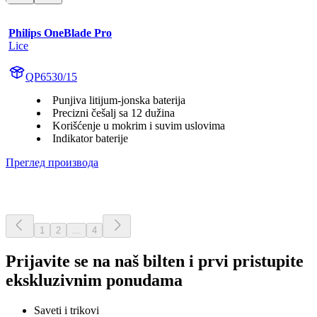
Philips OneBlade Pro
Lice
QP6530/15
Punjiva litijum-jonska baterija
Precizni češalj sa 12 dužina
Korišćenje u mokrim i suvim uslovima
Indikator baterije
Преглед производа
1
2
...
4
Prijavite se na naš bilten i prvi pristupite
ekskluzivnim ponudama
Saveti i trikovi