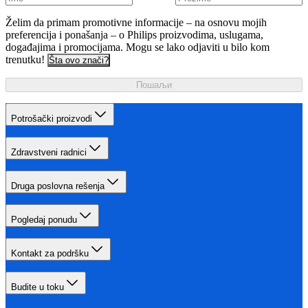
Želim da primam promotivne informacije – na osnovu mojih
preferencija i ponašanja – o Philips proizvodima, uslugama,
događajima i promocijama. Mogu se lako odjaviti u bilo kom
trenutku!
Šta ovo znači?
Пошаљи
Potrošački proizvodi
Zdravstveni radnici
Druga poslovna rešenja
Pogledaj ponudu
Kontakt za podršku
Budite u toku