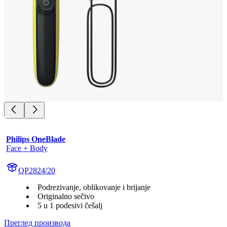
Philips OneBlade
Face + Body
QP2824/20
Podrezivanje, oblikovanje i brijanje
Originalno sečivo
5 u 1 podesivi češalj
Преглед производа