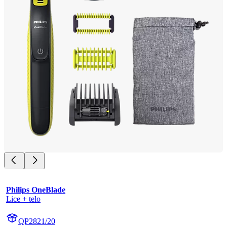
Philips OneBlade
Lice + telo
QP2821/20