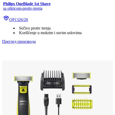
Philips OneBlade 1st Shave
sa oštricom-protiv-trenja
QP1326/20
Sečivo protiv trenja
Korišćenje u mokrim i suvim uslovima
Преглед производа