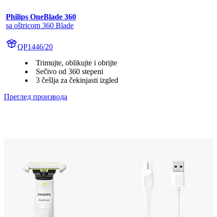
Philips OneBlade 360
sa oštricom 360 Blade
QP1446/20
Trimujte, oblikujte i obrijte
Sečivo od 360 stepeni
3 češlja za čekinjasti izgled
Преглед производа