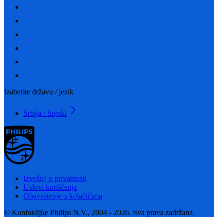
Izaberite državu / jezik
Srbija / Srpski
Izveštaj o privatnosti
Uslovi korišćenja
Obaveštenje o kolačičima
© Koninklijke Philips N.V., 2004 - 2026. Sva prava zadržana.