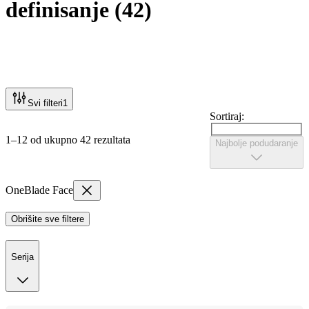
definisanje
(
42
)
Svi filteri
1
Sortiraj:
1–12 od ukupno 42 rezultata
Najbolje podudaranje
OneBlade Face
Obrišite sve filtere
Serija