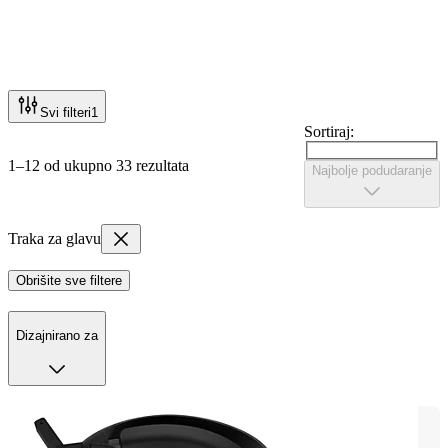
Svi filteri
1
Sortiraj:
1–12 od ukupno 33 rezultata
Najbolje podudaranje
Traka za glavu
Obrišite sve filtere
Dizajnirano za