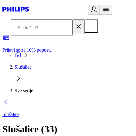
Prijavi se za 10% popusta
P
Slušalice
Sve serije
Slušalice
Slušalice
(
33
)