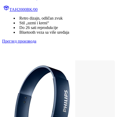
TAH2000BK/00
Retro dizajn, odličan zvuk
Stil „uzmi i kreni“
Do 26 sati reprodukcije
Bluetooth veza sa više uređaja
Преглед производа