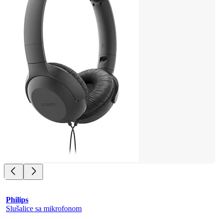
Philips
Slušalice sa mikrofonom