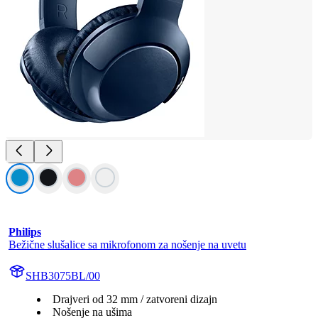
Philips
Bežične slušalice sa mikrofonom za nošenje na uvetu
SHB3075BL/00
Drajveri od 32 mm / zatvoreni dizajn
Nošenje na ušima