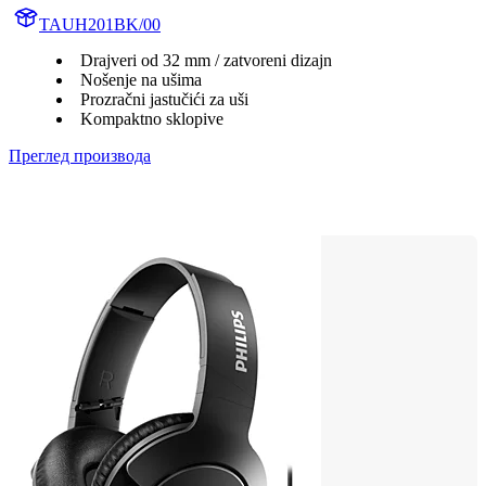
TAUH201BK/00
Drajveri od 32 mm / zatvoreni dizajn
Nošenje na ušima
Prozračni jastučići za uši
Kompaktno sklopive
Преглед производа