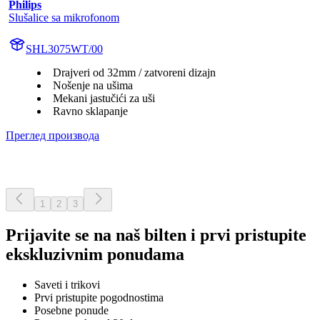
Philips
Slušalice sa mikrofonom
SHL3075WT/00
Drajveri od 32mm / zatvoreni dizajn
Nošenje na ušima
Mekani jastučići za uši
Ravno sklapanje
Преглед производа
1
2
3
Prijavite se na naš bilten i prvi pristupite
ekskluzivnim ponudama
Saveti i trikovi
Prvi pristupite pogodnostima
Posebne ponude