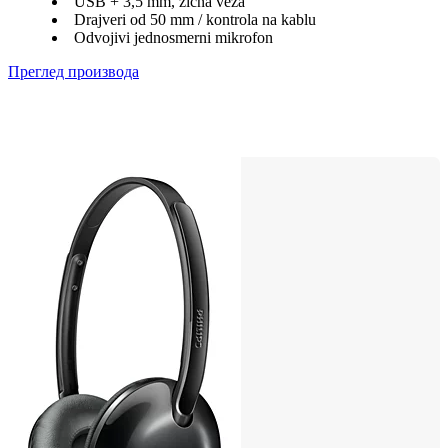
USB + 3,5 mm, žična veza
Drajveri od 50 mm / kontrola na kablu
Odvojivi jednosmerni mikrofon
Преглед производа