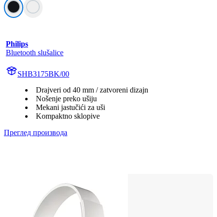
Philips
Bluetooth slušalice
SHB3175BK/00
Drajveri od 40 mm / zatvoreni dizajn
Nošenje preko ušiju
Mekani jastučići za uši
Kompaktno sklopive
Преглед производа