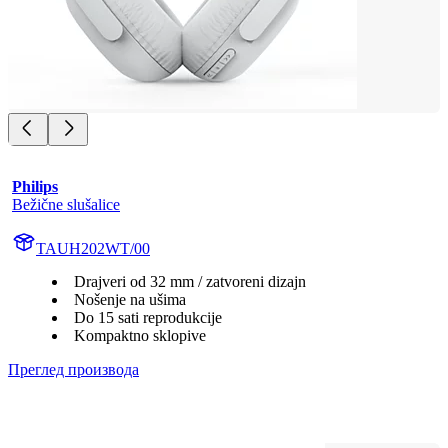
Philips
Bežične slušalice
TAUH202WT/00
Drajveri od 32 mm / zatvoreni dizajn
Nošenje na ušima
Do 15 sati reprodukcije
Kompaktno sklopive
Преглед производа