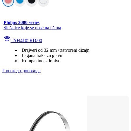
Philips 3000 series
Slušalice koje se nose na ušima
TAH4105RD/00
Drajveri od 32 mm / zatvoreni dizajn
Lagana traka za glavu
Kompaktno sklopive
Преглед производа