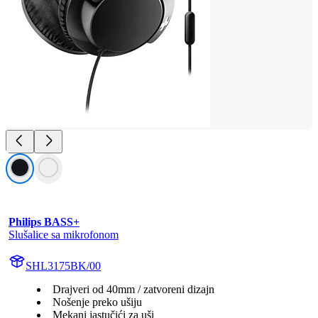
Philips BASS+
Slušalice sa mikrofonom
SHL3175BK/00
Drajveri od 40mm / zatvoreni dizajn
Nošenje preko ušiju
Mekani jastučići za uši