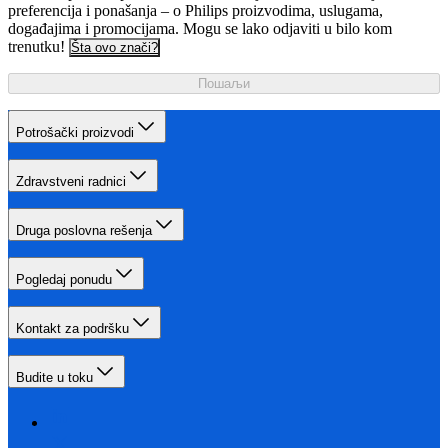
preferencija i ponašanja – o Philips proizvodima, uslugama,
događajima i promocijama. Mogu se lako odjaviti u bilo kom
trenutku!
Šta ovo znači?
Пошаљи
Potrošački proizvodi
Zdravstveni radnici
Druga poslovna rešenja
Pogledaj ponudu
Kontakt za podršku
Budite u toku