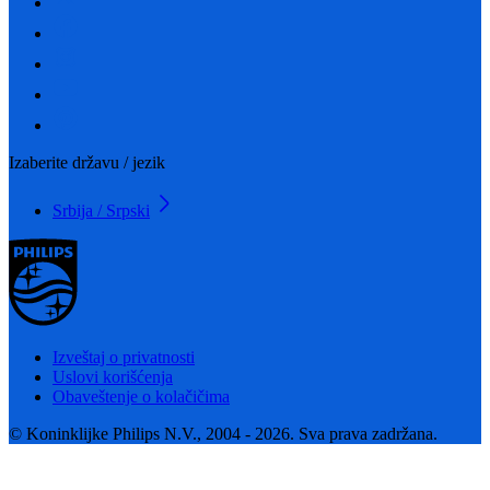
Izaberite državu / jezik
Srbija / Srpski
Izveštaj o privatnosti
Uslovi korišćenja
Obaveštenje o kolačičima
© Koninklijke Philips N.V., 2004 - 2026. Sva prava zadržana.