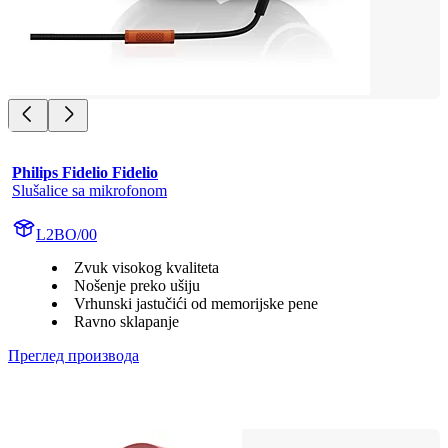
Philips Fidelio Fidelio
Slušalice sa mikrofonom
L2BO/00
Zvuk visokog kvaliteta
Nošenje preko ušiju
Vrhunski jastučići od memorijske pene
Ravno sklapanje
Преглед производа