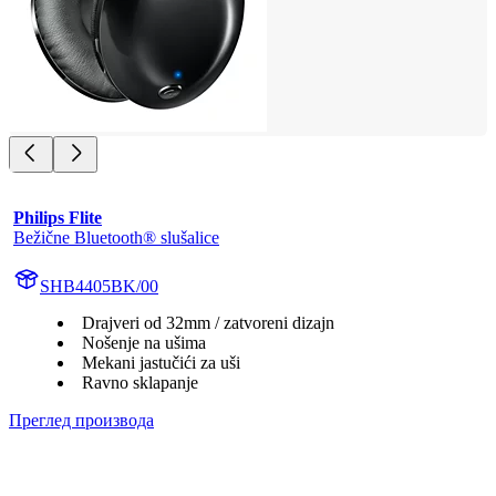
Philips Flite
Bežične Bluetooth® slušalice
SHB4405BK/00
Drajveri od 32mm / zatvoreni dizajn
Nošenje na ušima
Mekani jastučići za uši
Ravno sklapanje
Преглед производа