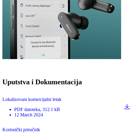
Uputstva i Dokumentacija
Lokalizovani komercijalni letak
PDF
datoteka
, 312.1 kB
12 March 2024
Korisnički priručnik