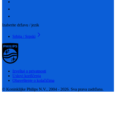
Izaberite državu / jezik
Srbija / Srpski
Izveštaj o privatnosti
Uslovi korišćenja
Obaveštenje o kolačičima
© Koninklijke Philips N.V., 2004 - 2026. Sva prava zadržana.