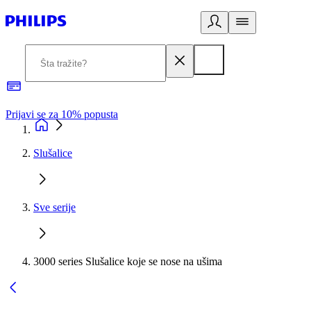
Prijavi se za 10% popusta
P
Slušalice
Sve serije
3000 series Slušalice koje se nose na ušima