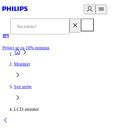
Prijavi se za 10% popusta
P
Monitori
Sve serije
LCD monitor