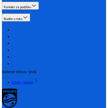
Kontakt za podršku
Budite u toku
Izaberite državu / jezik
Srbija / Srpski