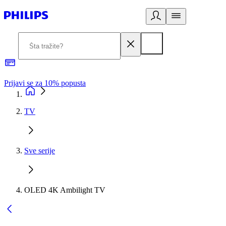
Prijavi se za 10% popusta
P
TV
Sve serije
OLED 4K Ambilight TV