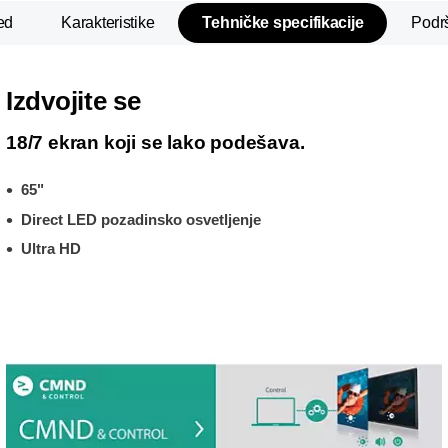
ed
Karakteristike
Tehničke specifikacije
Podr
Izdvojite se
18/7 ekran koji se lako podešava.
65"
Direct LED pozadinsko osvetljenje
Ultra HD