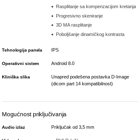
Rasplitanje sa kompenzacijom kretanja
Progresivno skeniranje
3D MA rasplitanje
Poboljšanje dinamičkog kontrasta
IPS
Tehnologija panela
Android 8.0
Operativni sistem
Unapred podešena postavka D-Image
Klinička slika
(dicom part 14 kompatibilnost)
Mogućnost priključivanja
Priključak od 3,5 mm
Audio izlaz