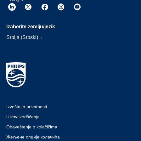
Izaberite zemlju/jezik
Srbija (Srpski)
Izveštaj o privatnosti
Uslovi korišćenja
Obaveštenje o kolačičima
Жељене опције колачића