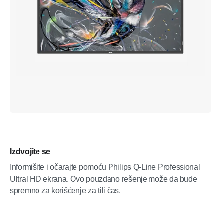
Izdvojite se
Informišite i očarajte pomoću Philips Q-Line Professional
Ultral HD ekrana. Ovo pouzdano rešenje može da bude
spremno za korišćenje za tili čas.