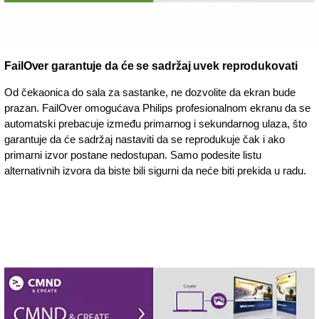
FailOver garantuje da će se sadržaj uvek reprodukovati
Od čekaonica do sala za sastanke, ne dozvolite da ekran bude
prazan. FailOver omogućava Philips profesionalnom ekranu da se
automatski prebacuje između primarnog i sekundarnog ulaza, što
garantuje da će sadržaj nastaviti da se reprodukuje čak i ako
primarni izvor postane nedostupan. Samo podesite listu
alternativnih izvora da biste bili sigurni da neće biti prekida u radu.