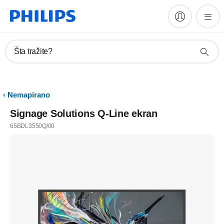
Šta tražite?
Nemapirano
Signage Solutions Q-Line ekran
65BDL3550Q/00