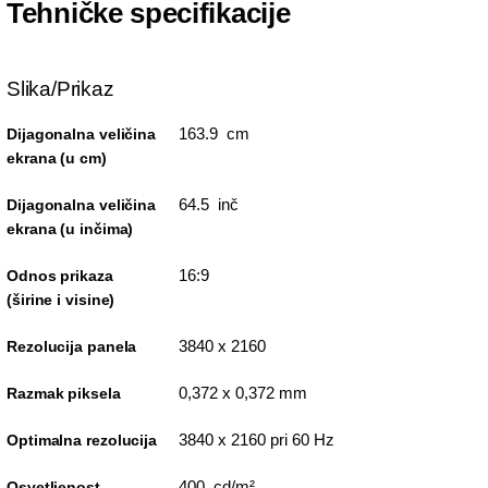
Tehničke specifikacije
Slika/Prikaz
163.9 cm
Dijagonalna veličina
ekrana (u cm)
64.5 inč
Dijagonalna veličina
ekrana (u inčima)
16:9
Odnos prikaza
(širine i visine)
3840 x 2160
Rezolucija panela
0,372 x 0,372 mm
Razmak piksela
3840 x 2160 pri 60 Hz
Optimalna rezolucija
400 cd/m²
Osvetljenost