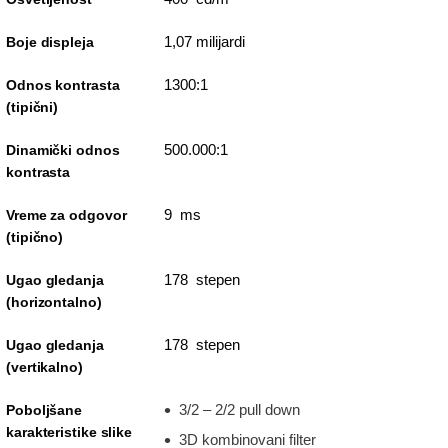
1,07 milijardi
Boje displeja
1300:1
Odnos kontrasta
(tipični)
500.000:1
Dinamički odnos
kontrasta
9 ms
Vreme za odgovor
(tipično)
178 stepen
Ugao gledanja
(horizontalno)
178 stepen
Ugao gledanja
(vertikalno)
3/2 – 2/2 pull down
Poboljšane
karakteristike slike
3D kombinovani filter