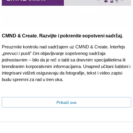
CMND & Create. Razvijte i pokrenite sopstveni sadržaj.
Preuzmite kontrolu nad sadržajem uz CMND & Create. Interfejs
„prevuci i pusti” čini objavljivanje sopstvenog sadržaja
jednostavnim – bilo da je reč o tabli sa dnevnim specijalitetima ili
brendiranim korporativnim informacijama. Unapred učitani šabloni i
integrisani vidžeti osiguravaju da fotografije, tekst i video zapisi
budu spremni za rad u tren oka.
Prikaži sve