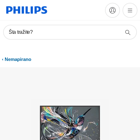
Registrujte proizvod
Šta tražite?
Nemapirano