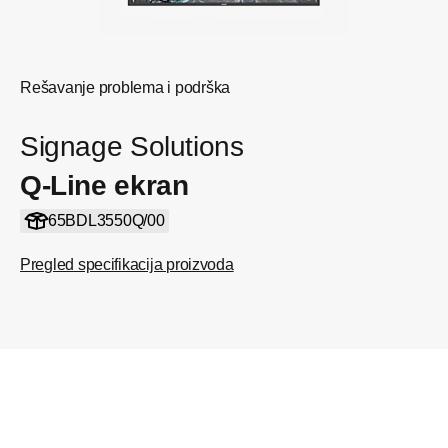
Rešavanje problema i podrška
Signage Solutions
Q-Line ekran
65BDL3550Q/00
Pregled specifikacija proizvoda