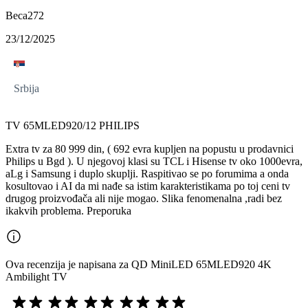
Beca272
23/12/2025
Srbija
TV 65MLED920/12 PHILIPS
Extra tv za 80 999 din, ( 692 evra kupljen na popustu u prodavnici
Philips u Bgd ). U njegovoj klasi su TCL i Hisense tv oko 1000evra,
aLg i Samsung i duplo skuplji. Raspitivao se po forumima a onda
kosultovao i AI da mi nađe sa istim karakteristikama po toj ceni tv
drugog proizvođača ali nije mogao. Slika fenomenalna ,radi bez
ikakvih problema. Preporuka
Ova recenzija je napisana za QD MiniLED 65MLED920 4K
Ambilight TV