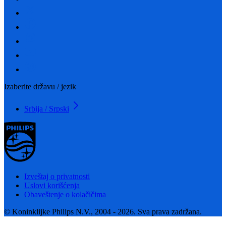
Izaberite državu / jezik
Srbija / Srpski
Izveštaj o privatnosti
Uslovi korišćenja
Obaveštenje o kolačičima
© Koninklijke Philips N.V., 2004 - 2026. Sva prava zadržana.