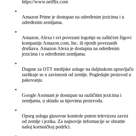
https://www.netflix.com
Amazon Prime je dostupan na određenim jezicima i u
određenim zemljama.
Amazon, Alexa i svi povezani logotipi su zaštićeni žigovi
kompanije Amazon.com, Inc. ili njenih povezanih
društava. Amazon Alexa je dostupna na određenim
jezicima i u određenim zemljama.
Dugme za OTT medijske usluge na daljinskom upravljaču
razlikuje se u zavisnosti od zemlje. Pogledajte proizvod u
pakovanju.
Google Assistant je dostupan na različitim jezicima i
zemljama, u skladu sa tipovima proizvoda.
Opseg usluga glasovne kontrole putem televizora zavisi
od zemlje i jezika. Za najnovije informacije se obratite
našoj korisničkoj podršci.