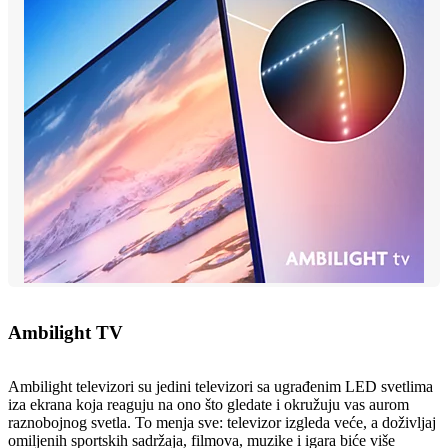
Ambilight TV
Ambilight televizori su jedini televizori sa ugrađenim LED svetlima
iza ekrana koja reaguju na ono što gledate i okružuju vas aurom
raznobojnog svetla. To menja sve: televizor izgleda veće, a doživljaj
omiljenih sportskih sadržaja, filmova, muzike i igara biće više