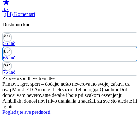
3.7
| (14)
Komentari
Dostupno kod
55 inč
65 inč
75 inč
Za sve uzbudljive trenutke
Filmovi, igre, sport – dodajte nešto neverovatno svojoj zabavi uz
ovaj Mini-LED Ambilight televizor! Tehnologija Quantum Dot
donosi vam neverovatne detalje i boje pri svakom osvetljenju.
Ambilight donosi novi nivo uranjanja u sadržaj, za sve što gledate ili
igrate.
Pogledajte sve prednosti