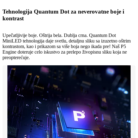
Tehnologija Quantum Dot za neverovatne boje i
kontrast
Upečatljivije boje. Oštrija bela. Dublja crna. Quantum Dot
MiniLED tehnologija daje svetlu, detaljnu sliku sa izuzetno oštrim
kontrastom, kao i prikazom sa više boja nego ikada pre! Naš P5
Engine doteruje celo iskustvo za prelepo živopisnu sliku koja ne
preopterećuje.