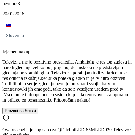
nevem23
20/01/2026
Slovenija
Izjemen nakup
Televizija me je pozitivno presenetila. Ambilight je res top zadeva in
naredi gledanje veliko bolj prijetno, dejansko si ne predstavljam
gledanja brez ambilighta. Televizor uporabljam tudi za igrice in je
res odlična izkušnja,ker slika poteka gladko in je tv hitro odziven.
Tudi filmi in serije zgledajo neverjetno zaradi svojih barv in
kontrastov,ki jih omogoči, tako da se z veseljem usedem pred tv
.Všeč mi je tudi operacijski sistem,ki je tako enostaven za uporabo
in prilagojen posamezniku.Priporočam nakup!
Prevedi na Srpski
Ova recenzija je napisana za QD MiniLED 65MLED920 Televizor