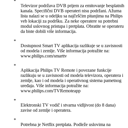
Televizor podržava DVB prijem za emitovanje besplatnih
kanala. Specifični DVB operateri nisu podržani. Ažurna
lista nalazi se u odeljku sa najčešćim pitanjima na Philips
veb lokaciji za podršku. Za neke operatere su potrebni
modul uslovnog pristupa i pretplata. Obratite se operateru
da biste dobili više informacija.
Dostupnost Smart TV aplikacija razlikuje se u zavisnosti
od modela i zemlje. Više informacija potražite na:
www.philips.com/smarttv
Aplikacija Philips TV Remote i povezane funkcije
razlikuju se u zavisnosti od modela televizora, operatera i
zemlje, kao i od modela i operativnog sistema pametnog
uređaja. Više informacija potražite na:
www.philips.com/TVRemoteapp
Elektronski TV vodič i stvarna vidljivost (do 8 dana)
zavise od zemlje i operatera.
Potrebna je Netflix pretplata. Podleže uslovima na