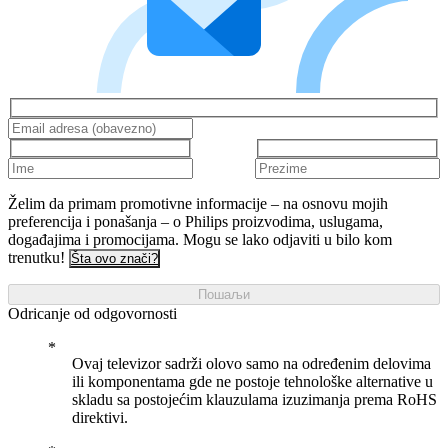
Želim da primam promotivne informacije – na osnovu mojih
preferencija i ponašanja – o Philips proizvodima, uslugama,
događajima i promocijama. Mogu se lako odjaviti u bilo kom
trenutku!
Šta ovo znači?
Пошаљи
Odricanje od odgovornosti
Ovaj televizor sadrži olovo samo na određenim delovima
ili komponentama gde ne postoje tehnološke alternative u
skladu sa postojećim klauzulama izuzimanja prema RoHS
direktivi.