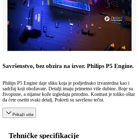
Savršenstvo, bez obzira na izvor. Philips P5 Engine.
Philips P5 Engine daje sliku koja je podjednako izvanredna kao i
sadržaj koji obožavate. Detalji imaju primetno više dubine. Boje su
živopisne, a nijanse kože izgledaju prirodno. Kontrast je toliko oštar
da ćete osetiti svaki detalj. Pokreti su savršeno tečni.
Prikaži više
Tehničke specifikacije