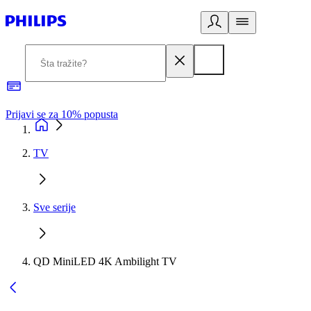
Prijavi se za 10% popusta
P
TV
Sve serije
QD MiniLED 4K Ambilight TV