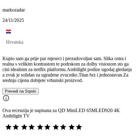
markozadar
24/11/2025
Hrvatska
Kupio sam ga prije par mjeseci i prezadovoljan sam. Slika ostra i
realna s velikim kontrastom te podrskom za dolby visionom sto ga
cini idealnim za netflix platformu.Ambilight podize ugodaj gledanja
a zvuk je solidan za ugradene zvucnike.Titan brz i jednostavan.Za
srednju cijenu dobijete vrhunski proizvod.
Prevedi na Srpski
Ova recenzija je napisana za QD MiniLED 65MLED920 4K
Ambilight TV