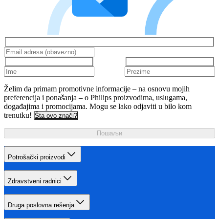
Želim da primam promotivne informacije – na osnovu mojih
preferencija i ponašanja – o Philips proizvodima, uslugama,
događajima i promocijama. Mogu se lako odjaviti u bilo kom
trenutku!
Šta ovo znači?
Пошаљи
Potrošački proizvodi
Zdravstveni radnici
Druga poslovna rešenja