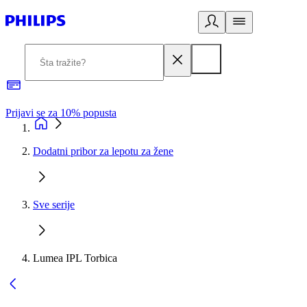
Prijavi se za 10% popusta
P
Dodatni pribor za lepotu za žene
Sve serije
Lumea IPL Torbica