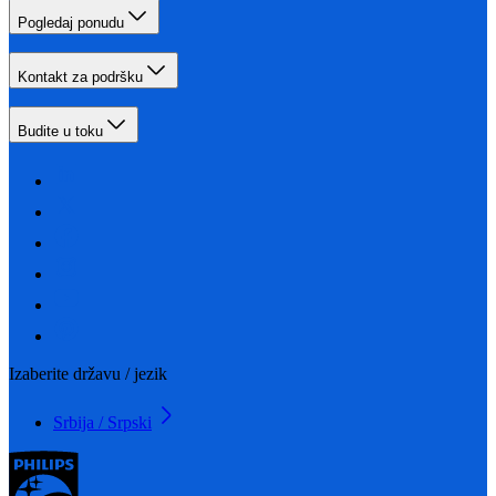
Pogledaj ponudu
Kontakt za podršku
Budite u toku
Izaberite državu / jezik
Srbija / Srpski