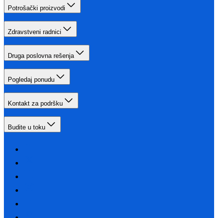
Potrošački proizvodi
Zdravstveni radnici
Druga poslovna rešenja
Pogledaj ponudu
Kontakt za podršku
Budite u toku