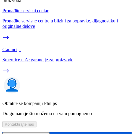
proizvoda
Pronađite servisni centar
Pronađite servisne centre u blizini za popravke, dijagnostiku i
originalne delove
Garancija
Smernice naše garancije za proizvode
Obratite se kompaniji Philips
Drago nam je što možemo da vam pomognemo
Kontaktirajte nas