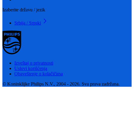
Izaberite državu / jezik
Srbija / Srpski
Izveštaj o privatnosti
Uslovi korišćenja
Obaveštenje o kolačičima
© Koninklijke Philips N.V., 2004 - 2026. Sva prava zadržana.