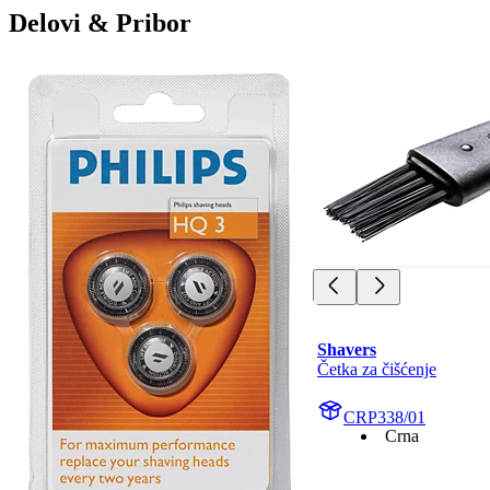
Delovi & Pribor
Shavers
Četka za čišćenje
CRP338/01
Crna