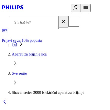
Prijavi se za 10% popusta
P
Aparati za brijanje lica
Sve serije
Shaver series 3000 Električni aparat za brijanje