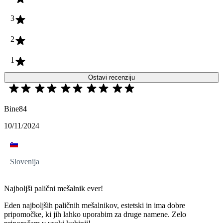
3
2
1
Ostavi recenziju
Bine84
10/11/2024
Slovenija
Najboljši palični mešalnik ever!
Eden najboljših paličnih mešalnikov, estetski in ima dobre
pripomočke, ki jih lahko uporabim za druge namene. Zelo