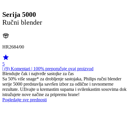
Serija 5000
Ručni blender
HR2684/00
5
| (9)
Komentari
| 100% preporučuje ovaj proizvod
Blendujte čak i najtvrđe sastojke za čas
Sa 50% više snage* za drobljenje sastojaka, Philips ručni blender
serije 5000 predstavlja savršen izbor za odlične i ravnomerne
rezultate. Uživajte u kremastim supama i svilenkastim sosovima dok
istražujete nove načine za pripremu hrane!
Pogledajte sve prednosti