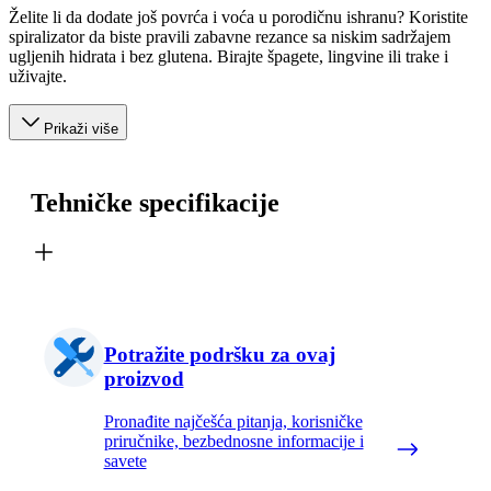
Želite li da dodate još povrća i voća u porodičnu ishranu? Koristite
spiralizator da biste pravili zabavne rezance sa niskim sadržajem
ugljenih hidrata i bez glutena. Birajte špagete, lingvine ili trake i
uživajte.
Prikaži više
Tehničke specifikacije
Potražite podršku za ovaj
proizvod
Pronađite najčešća pitanja, korisničke
priručnike, bezbednosne informacije i
savete