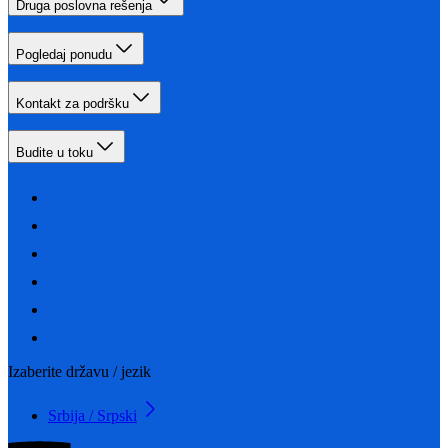
Druga poslovna rešenja
Pogledaj ponudu
Kontakt za podršku
Budite u toku
Izaberite državu / jezik
Srbija / Srpski