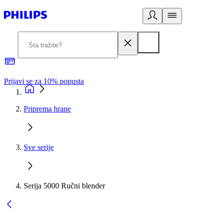
Prijavi se za 10% popusta
P
Priprema hrane
Sve serije
Serija 5000 Ručni blender