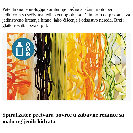
Patentirana tehnologija kombinuje naš najsnažniji motor sa
jedinicom sa sečivima jedinstvenog oblika i štitnikom od prskanja za
jedinstveno kretanje hrane, lako čišćenje i odsustvo nereda. Brzi i
glatki rezultati svaki put.
Spiralizator pretvara povrće u zabavne rezance sa
malo ugljenih hidrata