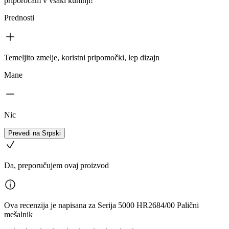
priporočam v vsaki kuhinji!
Prednosti
Temeljito zmelje, koristni pripomočki, lep dizajn
Mane
Nic
Prevedi na Srpski
Da, preporučujem ovaj proizvod
Ova recenzija je napisana za Serija 5000 HR2684/00 Palični
mešalnik