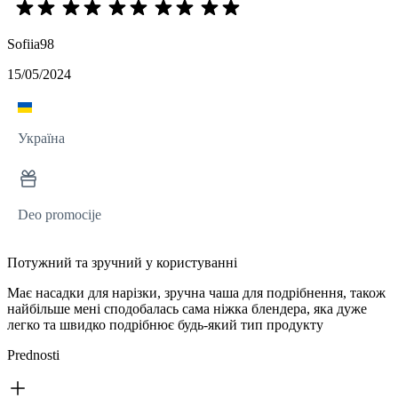
Sofiia98
15/05/2024
Україна
Deo promocije
Потужний та зручний у користуванні
Має насадки для нарізки, зручна чаша для подрібнення, також
найбільше мені сподобалась сама ніжка блендера, яка дуже
легко та швидко подрібнює будь-який тип продукту
Prednosti