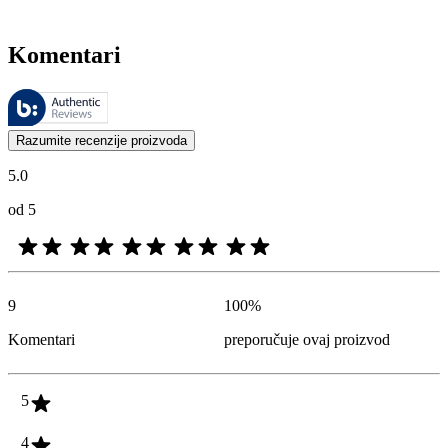
Komentari
Ovim recenzijama upravlja Bazaarvoice i one su u skladu sa Bazaarvoic
Mišljenja kupaca u obliku ocena proizvoda i zvezdica korisna su za 
Razumite recenzije proizvoda
5.0
od 5
9
100
%
Komentari
preporučuje ovaj proizvod
5
4