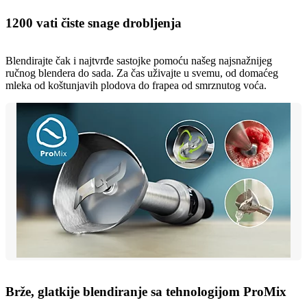
1200 vati čiste snage drobljenja
Blendirajte čak i najtvrđe sastojke pomoću našeg najsnažnijeg
ručnog blendera do sada. Za čas uživajte u svemu, od domaćeg
mleka od koštunjavih plodova do frapea od smrznutog voća.
Brže, glatkije blendiranje sa tehnologijom ProMix