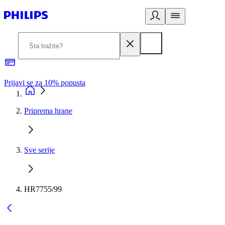
Prijavi se za 10% popusta
P
Priprema hrane
Sve serije
HR7755/99