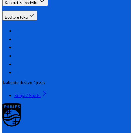
Kontakt za podršku
Budite u toku
Izaberite državu / jezik
Srbija / Srpski