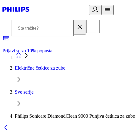
Prijavi se za 10% popusta
P
Električne četkice za zube
Sve serije
Philips Sonicare DiamondClean 9000 Punjiva četkica za zube