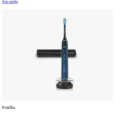
Sve serije
Podrška