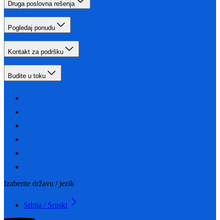
Druga poslovna rešenja
Pogledaj ponudu
Kontakt za podršku
Budite u toku
Izaberite državu / jezik
Srbija / Srpski