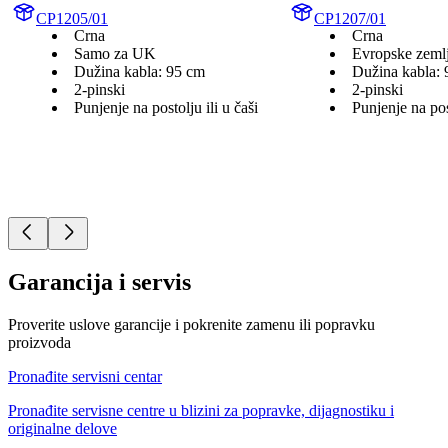
CP1205/01
CP1207/01
Crna
Crna
Samo za UK
Evropske zeml
Dužina kabla: 95 cm
Dužina kabla:
2-pinski
2-pinski
Punjenje na postolju ili u čaši
Punjenje na post
Garancija i servis
Proverite uslove garancije i pokrenite zamenu ili popravku
proizvoda
Pronađite servisni centar
Pronađite servisne centre u blizini za popravke, dijagnostiku i
originalne delove