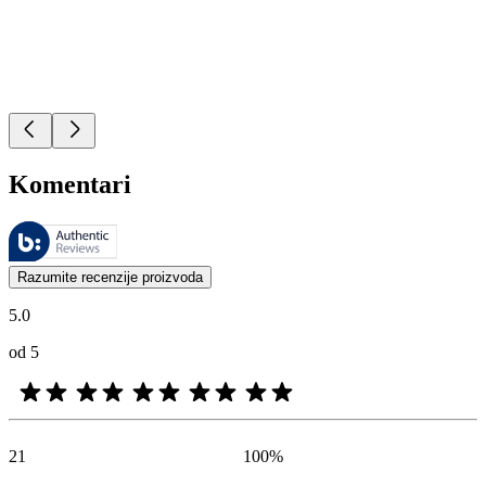
Komentari
Ovim recenzijama upravlja Bazaarvoice i one su u skladu sa Bazaarvoic
Mišljenja kupaca u obliku ocena proizvoda i zvezdica korisna su za 
Razumite recenzije proizvoda
5.0
od 5
21
100
%