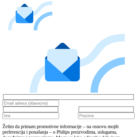
Želim da primam promotivne informacije – na osnovu mojih
preferencija i ponašanja – o Philips proizvodima, uslugama,