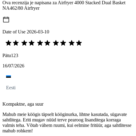
Ova recenzija je napisana za Airfryer 4000 Stacked Dual Basket
NA462/80 Airfryer
Date of Use
2026-03-10
Pätu123
16/07/2026
Eesti
Kompaktne, aga suur
Mahub meie köögis täpselt kööginurka, lihtne kasutada, sügavate
sahtlitega. Eriti mugav nüüd terve pearoog lisanditega korraga
valmis teha. Võtab vähem ruumi, kui eelmine fritüür, aga sahtlitesse
mahub rohkem!