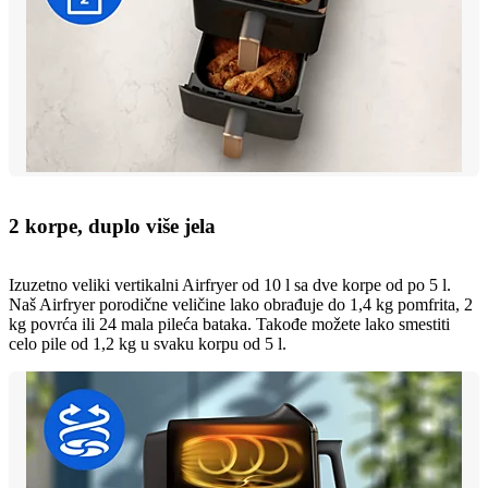
2 korpe, duplo više jela
Izuzetno veliki vertikalni Airfryer od 10 l sa dve korpe od po 5 l.
Naš Airfryer porodične veličine lako obrađuje do 1,4 kg pomfrita, 2
kg povrća ili 24 mala pileća bataka. Takođe možete lako smestiti
celo pile od 1,2 kg u svaku korpu od 5 l.