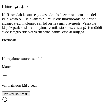
Lihtne aga asjalik
Kufi asendab kasutuse poolest ideaalselt eelmist laiemat mudelit
kuid võtab oluliselt vähem ruumi. Kõik funktsioonid on lihtsalt
arusaadavad, mõlemad sahtlid on hea mahutavusega. Vasakule
küljele peab siiski ruumi jätma ventilatsiooniks, ei saa päris mööbli
sisse integreerida või vastu seina panna vasaku küljega.
Prednosti
Kompaktne, suured sahtlid
Mane
ventilatsioon külje peal
Prevedi na Srpski