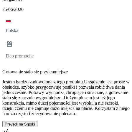
25/06/2026
Polska
Deo promocije
Gotowanie stało się przyjemniejsze
Jestem bardzo zadowolona z tego produktu.Urządzenie jest proste w
obsłudze, szybko przygotowuje posiłki i pozwala robić dwa dania
jednocześnie. Potrawy wychodzą chrupiące i smaczne, a gotowanie
stało się znacznie wygodniejsze. Dużym plusem jest też jego
konstrukcja, mimo dużej pojemności jest wysoki, a nie szeroki,
dzięki czemu nie zajmuje dużo miejsca na blacie. Korzystam z niego
bardzo często i zdecydowanie polecam.
Prevedi na Srpski