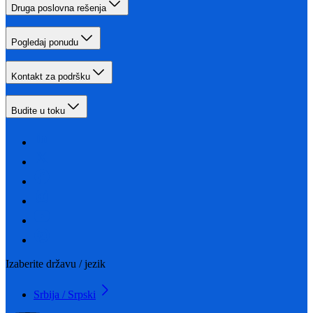
Druga poslovna rešenja
Pogledaj ponudu
Kontakt za podršku
Budite u toku
Izaberite državu / jezik
Srbija / Srpski