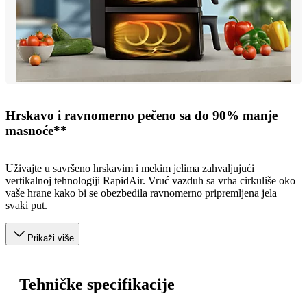
Hrskavo i ravnomerno pečeno sa do 90% manje
masnoće**
Uživajte u savršeno hrskavim i mekim jelima zahvaljujući
vertikalnoj tehnologiji RapidAir. Vruć vazduh sa vrha cirkuliše oko
vaše hrane kako bi se obezbedila ravnomerno pripremljena jela
svaki put.
Prikaži više
Tehničke specifikacije