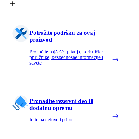
Potražite podršku za ovaj
proizvod
Pronađite najčešća pitanja, korisničke
priručnike, bezbednosne informacije i
savete
Pronađite rezervni deo ili
dodatnu opremu
Idite na delove i pribor