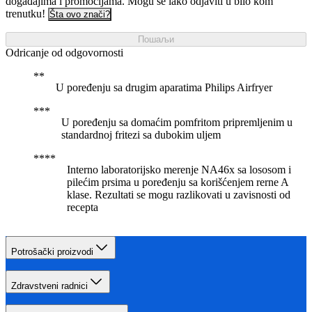
događajima i promocijama. Mogu se lako odjaviti u bilo kom
trenutku!
Šta ovo znači?
Пошаљи
Odricanje od odgovornosti
U poređenju sa drugim aparatima Philips Airfryer
U poređenju sa domaćim pomfritom pripremljenim u
standardnoj fritezi sa dubokim uljem
Interno laboratorijsko merenje NA46x sa lososom i
pilećim prsima u poređenju sa korišćenjem rerne A
klase. Rezultati se mogu razlikovati u zavisnosti od
recepta
Potrošački proizvodi
Zdravstveni radnici