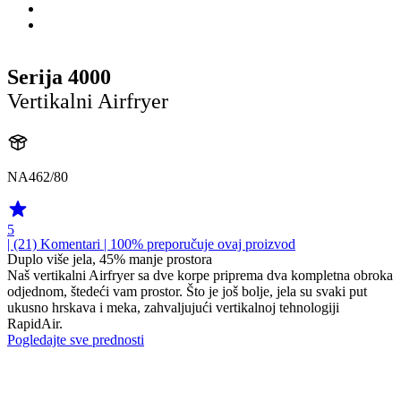
Serija 4000
Vertikalni Airfryer
NA462/80
5
| (21)
Komentari
| 100% preporučuje ovaj proizvod
Duplo više jela, 45% manje prostora
Naš vertikalni Airfryer sa dve korpe priprema dva kompletna obroka
odjednom, štedeći vam prostor. Što je još bolje, jela su svaki put
ukusno hrskava i meka, zahvaljujući vertikalnoj tehnologiji
RapidAir.
Pogledajte sve prednosti