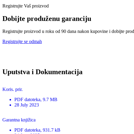
Registrujte Vaš proizvod
Dobijte produženu garanciju
Registrujte proizvod u roku od 90 dana nakon kupovine i dobijte pro
Registrujte se odmah
Uputstva i Dokumentacija
Koris. prir.
PDF
datoteka
, 9.7 MB
28 July 2023
Garantna knjižica
PDF
datoteka
, 931.7 kB