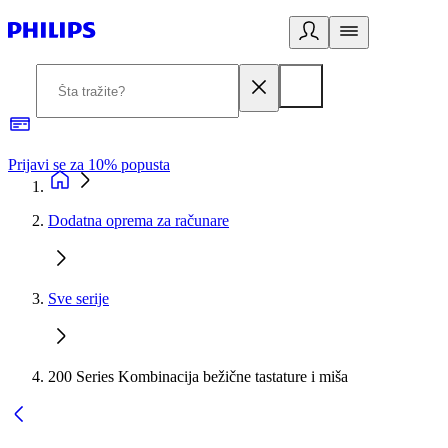
Prijavi se za 10% popusta
P
Dodatna oprema za računare
Sve serije
200 Series Kombinacija bežične tastature i miša