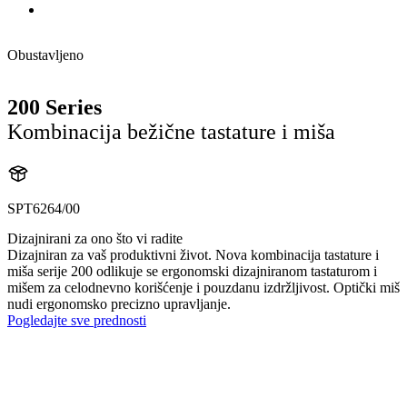
Obustavljeno
200 Series
Kombinacija bežične tastature i miša
SPT6264/00
Dizajnirani za ono što vi radite
Dizajniran za vaš produktivni život. Nova kombinacija tastature i
miša serije 200 odlikuje se ergonomski dizajniranom tastaturom i
mišem za celodnevno korišćenje i pouzdanu izdržljivost. Optički miš
nudi ergonomsko precizno upravljanje.
Pogledajte sve prednosti