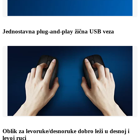
Jednostavna plug-and-play žična USB veza
Oblik za levoruke/desnoruke dobro leži u desnoj i
levoj ruci