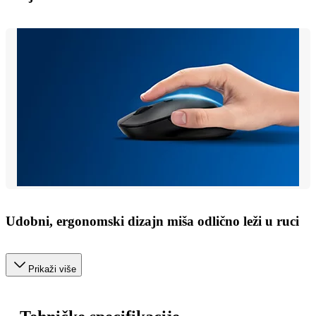
Udobni, ergonomski dizajn miša odlično leži u ruci
Prikaži više