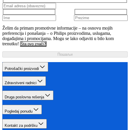
Želim da primam promotivne informacije – na osnovu mojih
preferencija i ponašanja – o Philips proizvodima, uslugama,
događajima i promocijama. Mogu se lako odjaviti u bilo kom
trenutku!
Šta ovo znači?
Пошаљи
Potrošački proizvodi
Zdravstveni radnici
Druga poslovna rešenja
Pogledaj ponudu
Kontakt za podršku