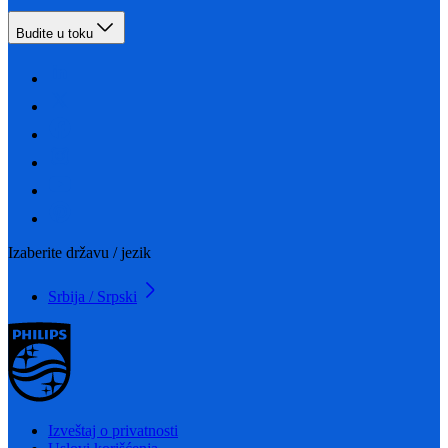
Budite u toku
Izaberite državu / jezik
Srbija / Srpski
Izveštaj o privatnosti