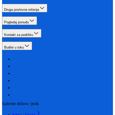
Druga poslovna rešenja
Pogledaj ponudu
Kontakt za podršku
Budite u toku
Izaberite državu / jezik
Srbija / Srpski