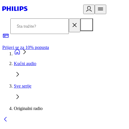
Prijavi se za 10% popusta
P
Kućni audio
Sve serije
Originalni radio