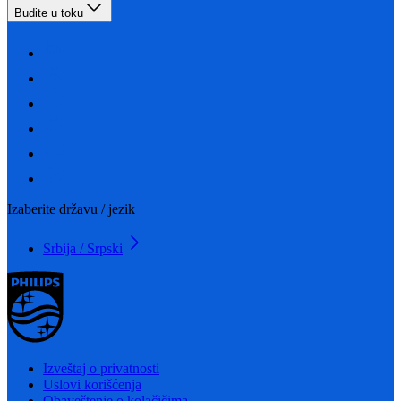
Budite u toku
Izaberite državu / jezik
Srbija / Srpski
Izveštaj o privatnosti
Uslovi korišćenja
Obaveštenje o kolačičima