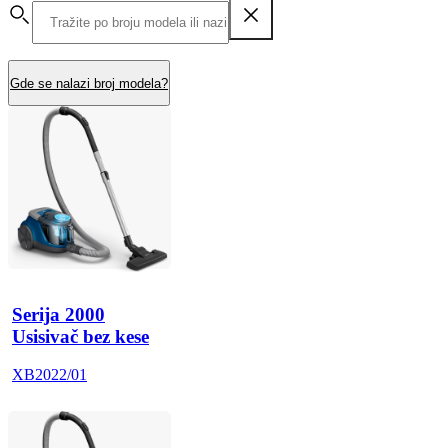
Gde se nalazi broj modela?
Serija 2000
Usisivač bez kese
XB2022/01