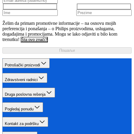
Želim da primam promotivne informacije – na osnovu mojih
preferencija i ponašanja – o Philips proizvodima, uslugama,
događajima i promocijama. Mogu se lako odjaviti u bilo kom
trenutku!
Šta ovo znači?
Пошаљи
Potrošački proizvodi
Zdravstveni radnici
Druga poslovna rešenja
Pogledaj ponudu
Kontakt za podršku