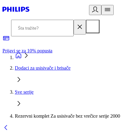
Prijavi se za 10% popusta
P
Dodaci za usisivače i brisače
Sve serije
Rezervni komplet Za usisivače bez vrečice serije 2000