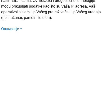
našim stranicama. Ovi kolačići i druge slične tehnologije
mogu prikupljati podatke kao što su Vaša IP adresa, Vaš
operativni sistem, tip Vašeg pretraživača i tip Vašeg uređaja
(npr. računar, pametni telefon).
Опширније