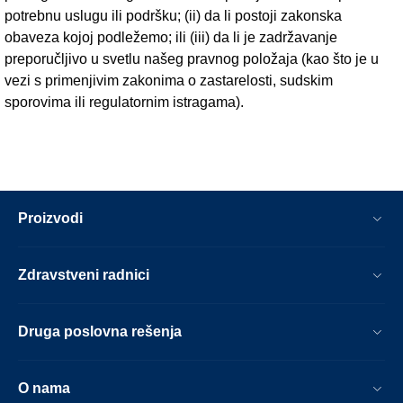
potrebnu uslugu ili podršku; (ii) da li postoji zakonska
obaveza kojoj podležemo; ili (iii) da li je zadržavanje
preporučljivo u svetlu našeg pravnog položaja (kao što je u
vezi s primenjivim zakonima o zastarelosti, sudskim
sporovima ili regulatornim istragama).
Proizvodi
Zdravstveni radnici
Druga poslovna rešenja
O nama