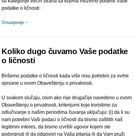
su kategorije trećih strana sa kojima možemo podeliti Vaše
podatke o ličnosti:
Опширније
Koliko dugo čuvamo Vaše podatke
o ličnosti
Brišemo podatke o ličnosti kada više nisu potrebni za svrhe
opisane u ovom Obaveštenju o privatnosti.
U svakom slučaju, osim ako nije drugačije navedeno u ovom
Obaveštenju o privatnosti, kriterijumi koje koristimo za
odlučivanje o našim periodima čuvanja uključuju: (i) da li su
nam potrebni Vaši podaci o ličnosti da bismo zaštitili naš
legitimni interes, da bismo izvršili ugovor kojem ste
podvrgnuti ili da odgovori na Vaša pitanja ili da Vam pruži