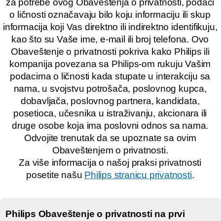
za potrebe ovog Obaveštenja o privatnosti, podaci
o ličnosti označavaju bilo koju informaciju ili skup
informacija koji Vas direktno ili indirektno identifikuju,
kao što su Vaše ime, e-mail ili broj telefona. Ovo
Obaveštenje o privatnosti pokriva kako Philips ili
kompanija povezana sa Philips-om rukuju Vašim
podacima o ličnosti kada stupate u interakciju sa
nama, u svojstvu potrošača, poslovnog kupca,
dobavljača, poslovnog partnera, kandidata,
posetioca, učesnika u istraživanju, akcionara ili
druge osobe koja ima poslovni odnos sa nama.
Odvojite trenutak da se upoznate sa ovim
Obaveštenjem o privatnosti.
Za više informacija o našoj praksi privatnosti
posetite našu
Philips stranicu privatnosti
.
Philips Obaveštenje o privatnosti na prvi