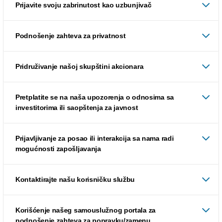
Prijavite svoju zabrinutost kao uzbunjivač
Podnošenje zahteva za privatnost
Pridruživanje našoj skupštini akcionara
Pretplatite se na naša upozorenja o odnosima sa
investitorima ili saopštenja za javnost
Prijavljivanje za posao ili interakcija sa nama radi
mogućnosti zapošljavanja
Kontaktirajte našu korisničku službu
Korišćenje našeg samouslužnog portala za
podnošenje zahteva za popravku/zamenu