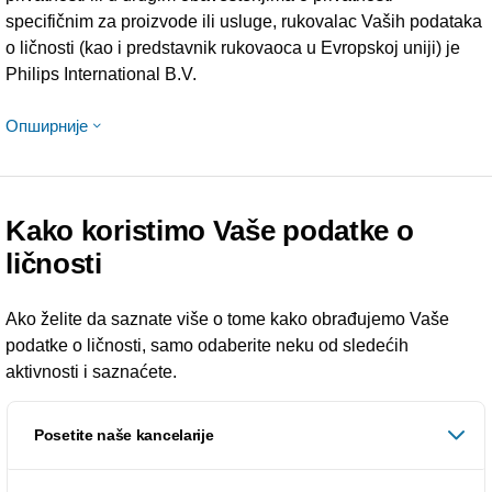
specifičnim za proizvode ili usluge, rukovalac Vaših podataka
o ličnosti (kao i predstavnik rukovaoca u Evropskoj uniji) je
Philips International B.V.
Опширније
Kako koristimo Vaše podatke o
ličnosti
Ako želite da saznate više o tome kako obrađujemo Vaše
podatke o ličnosti, samo odaberite neku od sledećih
aktivnosti i saznaćete.
Posetite naše kancelarije