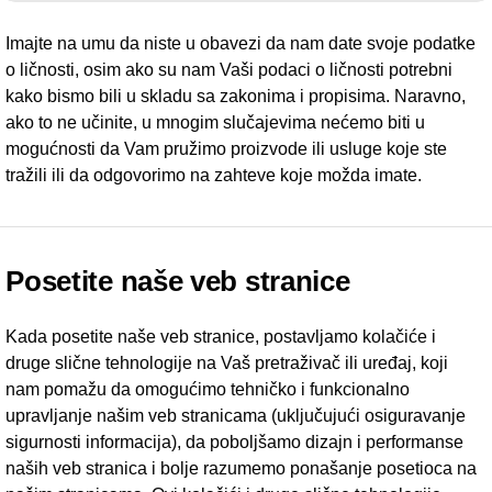
Imajte na umu da niste u obavezi da nam date svoje podatke
o ličnosti, osim ako su nam Vaši podaci o ličnosti potrebni
kako bismo bili u skladu sa zakonima i propisima. Naravno,
ako to ne učinite, u mnogim slučajevima nećemo biti u
mogućnosti da Vam pružimo proizvode ili usluge koje ste
tražili ili da odgovorimo na zahteve koje možda imate.
Posetite naše veb stranice
Kada posetite naše veb stranice, postavljamo kolačiće i
druge slične tehnologije na Vaš pretraživač ili uređaj, koji
nam pomažu da omogućimo tehničko i funkcionalno
upravljanje našim veb stranicama (uključujući osiguravanje
sigurnosti informacija), da poboljšamo dizajn i performanse
naših veb stranica i bolje razumemo ponašanje posetioca na