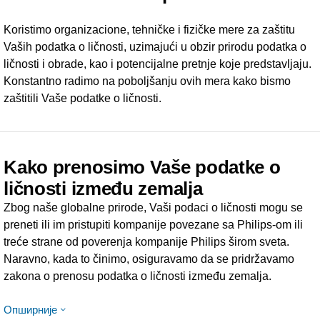
Koristimo organizacione, tehničke i fizičke mere za zaštitu
Vaših podatka o ličnosti, uzimajući u obzir prirodu podatka o
ličnosti i obrade, kao i potencijalne pretnje koje predstavljaju.
Konstantno radimo na poboljšanju ovih mera kako bismo
zaštitili Vaše podatke o ličnosti.
Kako prenosimo Vaše podatke o
ličnosti između zemalja
Zbog naše globalne prirode, Vaši podaci o ličnosti mogu se
preneti ili im pristupiti kompanije povezane sa Philips-om ili
treće strane od poverenja kompanije Philips širom sveta.
Naravno, kada to činimo, osiguravamo da se pridržavamo
zakona o prenosu podatka o ličnosti između zemalja.
Опширније